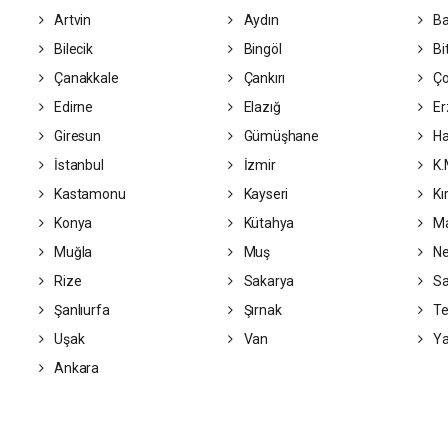
Artvin
Aydın
Ba
Bilecik
Bingöl
Bit
Çanakkale
Çankırı
Ç
Edirne
Elazığ
Er
Giresun
Gümüşhane
Ha
İstanbul
İzmir
K.
Kastamonu
Kayseri
Kı
Konya
Kütahya
Ma
Muğla
Muş
Ne
Rize
Sakarya
S
Şanlıurfa
Şırnak
Te
Uşak
Van
Ya
Ankara