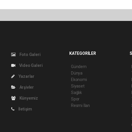
KATEGORİLER
S
Foto Galeri
Video Galeri
Gündem
Dünya
Yazarlar
Ekonomi
Siyaset
Arşivler
Sağlık
Künyemiz
Spor
Resmi İlan
İletişim