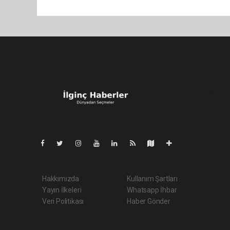
Pro-0.037
Hakkımızda
Kullanım Şartları
Yayın İlkeleri
Whatsapp İhbar
Veri Politikası
Haber Gönder