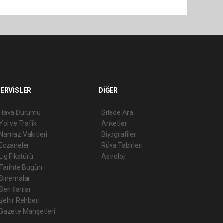
ERVİSLER
DİĞER
Hava Durumu
Sitede Ara
Yol ve Trafik
Anketler
Namaz Vakitleri
Biyografiler
Eczaneler
Rüya Tabirleri
Lig Fikstürü
Astroloji
Tarihte Bugün
Sinemalar
Seri İlanlar
Şehir Rehberi
Gazete Manşetleri