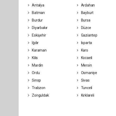
Antalya
Ardahan
Batman
Bayburt
Burdur
Bursa
Diyarbakır
Düzce
Eskişehir
Gaziantep
Iğdır
Isparta
Karaman
Kars
Kilis
Kocaeli
Mardin
Mersin
Ordu
Osmaniye
Sinop
Sivas
Trabzon
Tunceli
Zonguldak
Kırklareli