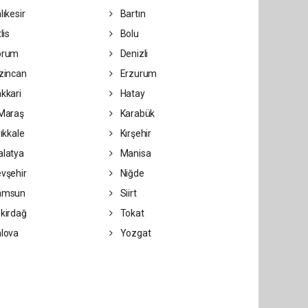
lıkesir
Bartın
lis
Bolu
orum
Denizli
zincan
Erzurum
kkari
Hatay
Maraş
Karabük
rıkkale
Kırşehir
latya
Manisa
vşehir
Niğde
amsun
Siirt
kirdağ
Tokat
lova
Yozgat