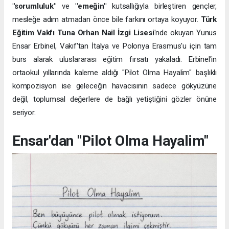
"sorumluluk"
ve
"emeğin"
kutsallığıyla birleştiren gençler,
mesleğe adım atmadan önce bile farkını ortaya koyuyor.
Türk
Eğitim Vakfı Tuna Orhan Nail İzgi Lisesi
'nde okuyan Yunus
Ensar Erbinel, Vakıf'tan İtalya ve Polonya Erasmus'u için tam
burs alarak uluslararası eğitim fırsatı yakaladı. Erbinel'in
ortaokul yıllarında kaleme aldığı "Pilot Olma Hayalim" başlıklı
kompozisyon ise geleceğin havacısının sadece gökyüzüne
değil, toplumsal değerlere de bağlı yetiştiğini gözler önüne
seriyor.
Ensar'dan "Pilot Olma Hayalim"