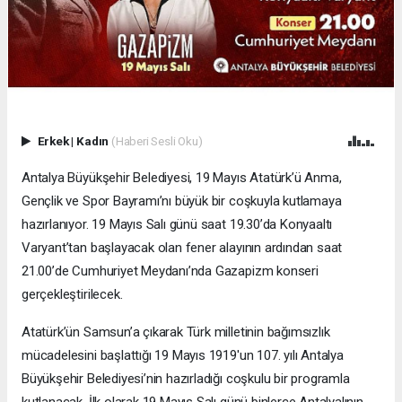
Erkek
|
Kadın
(Haberi Sesli Oku)
Antalya Büyükşehir Belediyesi, 19 Mayıs Atatürk’ü Anma,
Gençlik ve Spor Bayramı’nı büyük bir coşkuyla kutlamaya
hazırlanıyor. 19 Mayıs Salı günü saat 19.30’da Konyaaltı
Varyant’tan başlayacak olan fener alayının ardından saat
21.00’de Cumhuriyet Meydanı’nda Gazapizm konseri
gerçekleştirilecek.
Atatürk’ün Samsun’a çıkarak Türk milletinin bağımsızlık
mücadelesini başlattığı 19 Mayıs 1919'un 107. yılı Antalya
Büyükşehir Belediyesi’nin hazırladığı coşkulu bir programla
kutlanacak. İlk olarak 19 Mayıs Salı günü binlerce Antalyalının