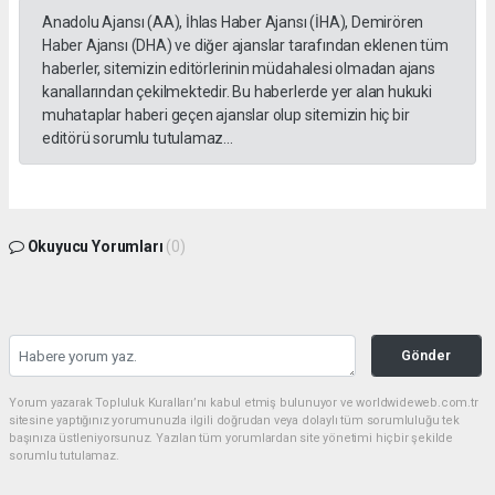
Anadolu Ajansı (AA), İhlas Haber Ajansı (İHA), Demirören
Haber Ajansı (DHA) ve diğer ajanslar tarafından eklenen tüm
haberler, sitemizin editörlerinin müdahalesi olmadan ajans
kanallarından çekilmektedir. Bu haberlerde yer alan hukuki
muhataplar haberi geçen ajanslar olup sitemizin hiç bir
editörü sorumlu tutulamaz...
Okuyucu Yorumları
(0)
Gönder
Yorum yazarak Topluluk Kuralları’nı kabul etmiş bulunuyor ve worldwideweb.com.tr
sitesine yaptığınız yorumunuzla ilgili doğrudan veya dolaylı tüm sorumluluğu tek
başınıza üstleniyorsunuz. Yazılan tüm yorumlardan site yönetimi hiçbir şekilde
sorumlu tutulamaz.