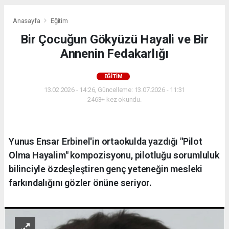
Anasayfa
Eğitim
Bir Çocuğun Gökyüzü Hayali ve Bir
Annenin Fedakarlığı
EĞITIM
13.02.2026 - 14:26, Güncelleme: 13.07.2026 - 11:31
2463+ kez okundu.
Yunus Ensar Erbinel'in ortaokulda yazdığı "Pilot
Olma Hayalim" kompozisyonu, pilotluğu sorumluluk
bilinciyle özdeşleştiren genç yeteneğin mesleki
farkındalığını gözler önüne seriyor.