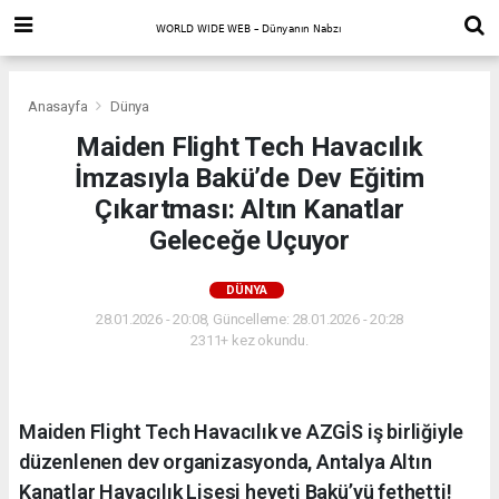
Anasayfa
Dünya
Maiden Flight Tech Havacılık
İmzasıyla Bakü’de Dev Eğitim
Çıkartması: Altın Kanatlar
Geleceğe Uçuyor
DÜNYA
28.01.2026 - 20:08, Güncelleme: 28.01.2026 - 20:28
2311+ kez okundu.
Maiden Flight Tech Havacılık ve AZGİS iş birliğiyle
düzenlenen dev organizasyonda, Antalya Altın
Kanatlar Havacılık Lisesi heyeti Bakü’yü fethetti!