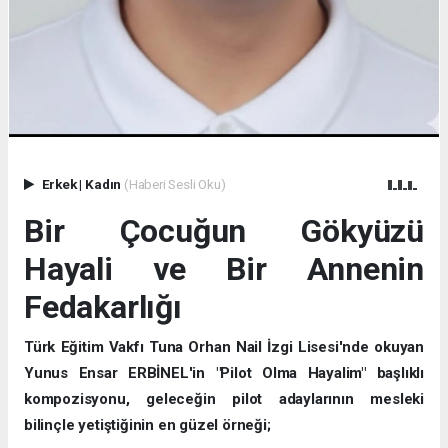
Erkek
|
Kadın
(Haberi Sesli Oku)
Bir Çocuğun Gökyüzü
Hayali ve Bir Annenin
Fedakarlığı
Türk Eğitim Vakfı Tuna Orhan Nail İzgi Lisesi'nde okuyan
Yunus Ensar ERBİNEL'in "Pilot Olma Hayalim" başlıklı
kompozisyonu, geleceğin pilot adaylarının mesleki
bilinçle yetiştiğinin en güzel örneği;