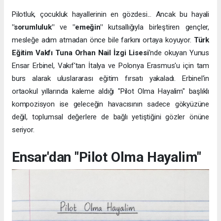
Pilotluk, çocukluk hayallerinin en gözdesi... Ancak bu hayali
"sorumluluk"
ve
"emeğin"
kutsallığıyla birleştiren gençler,
mesleğe adım atmadan önce bile farkını ortaya koyuyor.
Türk
Eğitim Vakfı Tuna Orhan Nail İzgi Lisesi
'nde okuyan Yunus
Ensar Erbinel, Vakıf'tan İtalya ve Polonya Erasmus'u için tam
burs alarak uluslararası eğitim fırsatı yakaladı. Erbinel'in
ortaokul yıllarında kaleme aldığı "Pilot Olma Hayalim" başlıklı
kompozisyon ise geleceğin havacısının sadece gökyüzüne
değil, toplumsal değerlere de bağlı yetiştiğini gözler önüne
seriyor.
Ensar'dan "Pilot Olma Hayalim"