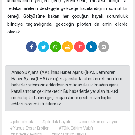
kurumlarında yetişen genç yeteneklerin, mesleki bilinçle ve
fedakar ailelerin desteğiyle geleceğe hazırlandığının somut bir
örneği. Gökyüzüne bakan her çocuğun hayali, sorumluluk
bilinciyle taçlandığında, geleceğin pilotları da emin ellerde
olacak.
Anadolu Ajansı (AA), İhlas Haber Ajansı (İHA), Demirören
Haber Ajansı (DHA) ve diğer ajanslar tarafından eklenen tüm
haberler, sitemizin editörlerinin müdahalesi olmadan ajans
kanallarından çekilmektedir. Bu haberlerde yer alan hukuki
muhataplar haberi geçen ajanslar olup sitemizin hiç bir
editörü sorumlu tutulamaz...
#pilot olmak
#pilotluk hayali
#çocuk kompozisyon
#Yunus Ensar Erbilen
#Türk Eğitim Vakfı
#havacılık eğitimi
#pilot sorumluluğu