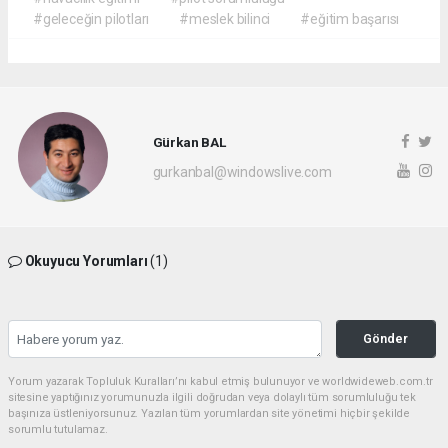
#geleceğin pilotları
#meslek bilinci
#eğitim başarısı
Gürkan BAL
gurkanbal@windowslive.com
Okuyucu Yorumları
(1)
Gönder
Yorum yazarak Topluluk Kuralları’nı kabul etmiş bulunuyor ve worldwideweb.com.tr
sitesine yaptığınız yorumunuzla ilgili doğrudan veya dolaylı tüm sorumluluğu tek
başınıza üstleniyorsunuz. Yazılan tüm yorumlardan site yönetimi hiçbir şekilde
sorumlu tutulamaz.