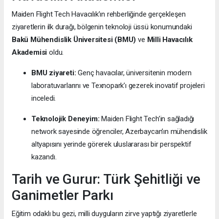
Maiden Flight Tech Havacılık’ın rehberliğinde gerçekleşen
ziyaretlerin ilk durağı, bölgenin teknoloji üssü konumundaki
Bakü Mühendislik Üniversitesi (BMU)
ve
Milli Havacılık
Akademisi
oldu.
BMU ziyareti:
Genç havacılar, üniversitenin modern
laboratuvarlarını ve Texnopark’ı gezerek inovatif projeleri
inceledi.
Teknolojik Deneyim:
Maiden Flight Tech’in sağladığı
network sayesinde öğrenciler, Azerbaycan’ın mühendislik
altyapısını yerinde görerek uluslararası bir perspektif
kazandı.
Tarih ve Gurur: Türk Şehitliği ve
Ganimetler Parkı
Eğitim odaklı bu gezi, milli duyguların zirve yaptığı ziyaretlerle