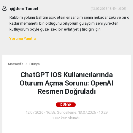
çiğdem Tuncel
(13.02.2026 18:49 - #306)
Rabbim yolunu bahtını açık etsin ensar cım senin nekadar zeki ve bir o
kadar merhanetli biri olduğunu biliyorum gülaycım seni yürekten
kutluyorum böyle güzel zeki bir evlat yetiştirdigin için
Yorumu Yanıtla
Anasayfa
Dünya
ChatGPT iOS Kullanıcılarında
Oturum Açma Sorunu: OpenAI
Resmen Doğruladı
DÜNYA
12.07.2026 - 16:58, Güncelleme: 13.07.2026 - 10:29
1302 kez okundu.