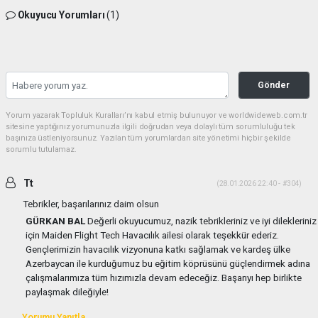
Okuyucu Yorumları
(1)
Gönder
Yorum yazarak Topluluk Kuralları’nı kabul etmiş bulunuyor ve worldwideweb.com.tr
sitesine yaptığınız yorumunuzla ilgili doğrudan veya dolaylı tüm sorumluluğu tek
başınıza üstleniyorsunuz. Yazılan tüm yorumlardan site yönetimi hiçbir şekilde
sorumlu tutulamaz.
Tt
(28.01.2026 22:40 - #304)
Tebrikler, başarılarınız daim olsun
GÜRKAN BAL
Değerli okuyucumuz, nazik tebrikleriniz ve iyi dilekleriniz
için Maiden Flight Tech Havacılık ailesi olarak teşekkür ederiz.
Gençlerimizin havacılık vizyonuna katkı sağlamak ve kardeş ülke
Azerbaycan ile kurduğumuz bu eğitim köprüsünü güçlendirmek adına
çalışmalarımıza tüm hızımızla devam edeceğiz. Başarıyı hep birlikte
paylaşmak dileğiyle!
Yorumu Yanıtla