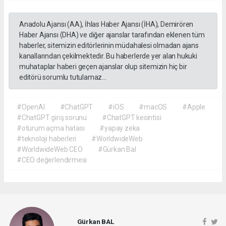
Anadolu Ajansı (AA), İhlas Haber Ajansı (İHA), Demirören
Haber Ajansı (DHA) ve diğer ajanslar tarafından eklenen tüm
haberler, sitemizin editörlerinin müdahalesi olmadan ajans
kanallarından çekilmektedir. Bu haberlerde yer alan hukuki
muhataplar haberi geçen ajanslar olup sitemizin hiç bir
editörü sorumlu tutulamaz...
#OpenAI
#ChatGPT
#iOS
#macOS
#Apple
#ChatGPT giriş sorunu
#ChatGPT kesintisi
#oturum açma hatası
#yapay zeka
#teknoloji haberleri
#WorldwideWeb
#WorldwideWeb CEO
#Gürkan Bal
#CEO değerlendirmesi
Gürkan BAL