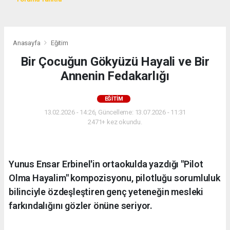
Anasayfa
Eğitim
Bir Çocuğun Gökyüzü Hayali ve Bir
Annenin Fedakarlığı
EĞITIM
13.02.2026 - 14:26, Güncelleme: 13.07.2026 - 11:31
2471+ kez okundu.
Yunus Ensar Erbinel'in ortaokulda yazdığı "Pilot
Olma Hayalim" kompozisyonu, pilotluğu sorumluluk
bilinciyle özdeşleştiren genç yeteneğin mesleki
farkındalığını gözler önüne seriyor.