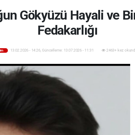
ğun Gökyüzü Hayali ve Bi
Fedakarlığı
13.02.2026 - 14:26, Güncelleme: 13.07.2026 - 11:31
2463+ kez okund
tim