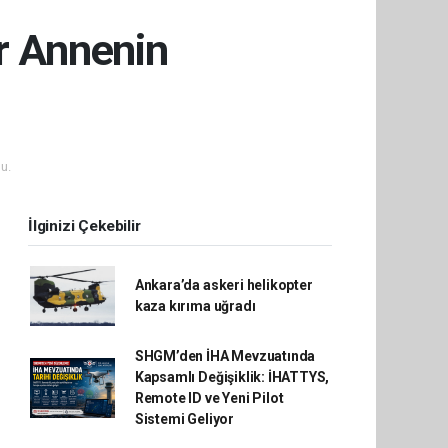
r Annenin
u.
İlginizi Çekebilir
Ankara’da askeri helikopter
kaza kırıma uğradı
SHGM’den İHA Mevzuatında
Kapsamlı Değişiklik: İHATTYS,
Remote ID ve Yeni Pilot
Sistemi Geliyor