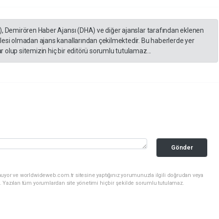
), Demirören Haber Ajansı (DHA) ve diğer ajanslar tarafından eklenen
lesi olmadan ajans kanallarından çekilmektedir. Bu haberlerde yer
 olup sitemizin hiç bir editörü sorumlu tutulamaz...
Gönder
nuyor ve worldwideweb.com.tr sitesine yaptığınız yorumunuzla ilgili doğrudan veya
. Yazılan tüm yorumlardan site yönetimi hiçbir şekilde sorumlu tutulamaz.