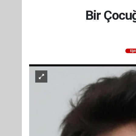
Bir Çocu
Eği