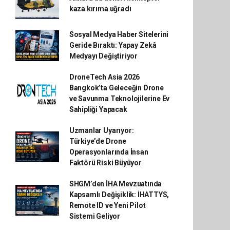
kaza kırıma uğradı
Sosyal Medya Haber Sitelerini
Geride Bıraktı: Yapay Zekâ
Medyayı Değiştiriyor
DroneTech Asia 2026
Bangkok’ta Geleceğin Drone
ve Savunma Teknolojilerine Ev
Sahipliği Yapacak
Uzmanlar Uyarıyor:
Türkiye’de Drone
Operasyonlarında İnsan
Faktörü Riski Büyüyor
SHGM’den İHA Mevzuatında
Kapsamlı Değişiklik: İHATTYS,
Remote ID ve Yeni Pilot
Sistemi Geliyor