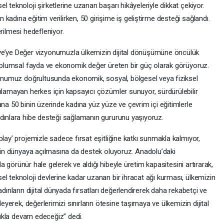
 teknoloji şirketlerine uzanan başarı hikâyeleriyle dikkat çekiyor.
kadına eğitim verilirken, 50 girişime iş geliştirme desteği sağlandı.
rilmesi hedefleniyor.
ye’ye Değer vizyonumuzla ülkemizin dijital dönüşümüne öncülük
 toplumsal fayda ve ekonomik değer üreten bir güç olarak görüyoruz.
syonumuz doğrultusunda ekonomik, sosyal, bölgesel veya fiziksel
ılamayan herkes için kapsayıcı çözümler sunuyor, sürdürülebilir
ana 50 binin üzerinde kadına yüz yüze ve çevrim içi eğitimlerle
adınlara hibe desteği sağlamanın gururunu yaşıyoruz.
lay’ projemizle sadece fırsat eşitliğine katkı sunmakla kalmıyor,
izin dünyaya açılmasına da destek oluyoruz. Anadolu’daki
ada görünür hale gelerek ve aldığı hibeyle üretim kapasitesini artırarak,
l teknoloji devlerine kadar uzanan bir ihracat ağı kurması, ülkemizin
dınların dijital dünyada fırsatları değerlendirerek daha rekabetçi ve
leyerek, değerlerimizi sınırların ötesine taşımaya ve ülkemizin dijital
ılıkla devam edeceğiz” dedi.