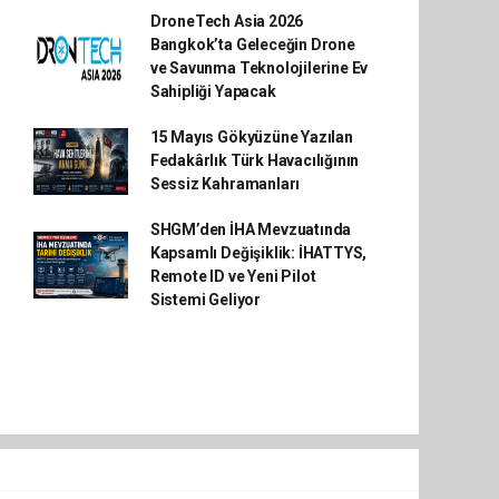
DroneTech Asia 2026
Bangkok’ta Geleceğin Drone
ve Savunma Teknolojilerine Ev
Sahipliği Yapacak
15 Mayıs Gökyüzüne Yazılan
Fedakârlık Türk Havacılığının
Sessiz Kahramanları
SHGM’den İHA Mevzuatında
Kapsamlı Değişiklik: İHATTYS,
Remote ID ve Yeni Pilot
Sistemi Geliyor