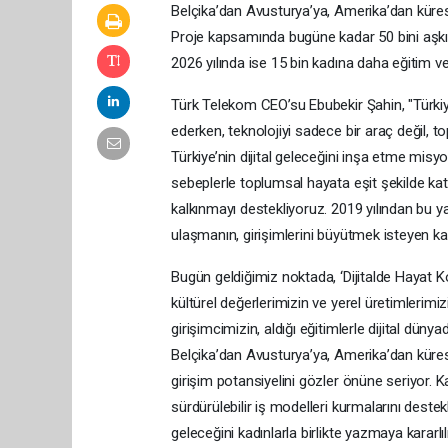
Belçika’dan Avusturya’ya, Amerika’dan küresel
Proje kapsamında bugüne kadar 50 bini aşkın 
2026 yılında ise 15 bin kadına daha eğitim ve
Türk Telekom CEO’su Ebubekir Şahin, "Türki
ederken, teknolojiyi sadece bir araç değil,
Türkiye’nin dijital geleceğini inşa etme mi
sebeplerle toplumsal hayata eşit şekilde kat
kalkınmayı destekliyoruz. 2019 yılından bu y
ulaşmanın, girişimlerini büyütmek isteyen k
Bugün geldiğimiz noktada, ‘Dijitalde Hayat Ko
kültürel değerlerimizin ve yerel üretimlerim
girişimcimizin, aldığı eğitimlerle dijital düny
Belçika’dan Avusturya’ya, Amerika’dan kürese
girişim potansiyelini gözler önüne seriyor. Ka
sürdürülebilir iş modelleri kurmalarını destek
geleceğini kadınlarla birlikte yazmaya kararl