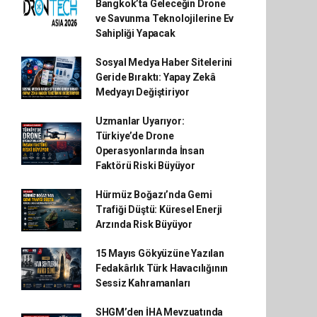
Bangkok’ta Geleceğin Drone
ve Savunma Teknolojilerine Ev
Sahipliği Yapacak
Sosyal Medya Haber Sitelerini
Geride Bıraktı: Yapay Zekâ
Medyayı Değiştiriyor
Uzmanlar Uyarıyor:
Türkiye’de Drone
Operasyonlarında İnsan
Faktörü Riski Büyüyor
Hürmüz Boğazı’nda Gemi
Trafiği Düştü: Küresel Enerji
Arzında Risk Büyüyor
15 Mayıs Gökyüzüne Yazılan
Fedakârlık Türk Havacılığının
Sessiz Kahramanları
SHGM’den İHA Mevzuatında