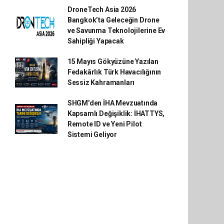
DroneTech Asia 2026
Bangkok’ta Geleceğin Drone
ve Savunma Teknolojilerine Ev
Sahipliği Yapacak
15 Mayıs Gökyüzüne Yazılan
Fedakârlık Türk Havacılığının
Sessiz Kahramanları
SHGM’den İHA Mevzuatında
Kapsamlı Değişiklik: İHATTYS,
Remote ID ve Yeni Pilot
Sistemi Geliyor