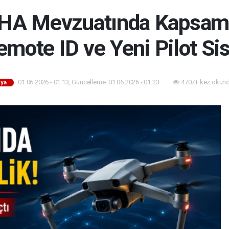
A Mevzuatında Kapsamlı
mote ID ve Yeni Pilot Sis
01.06.2026 - 01:13, Güncelleme: 01.06.2026 - 01:23
4707+ kez okund
ya