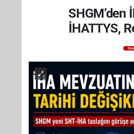
SHGM’den İH
İHATTYS, Re
Dün