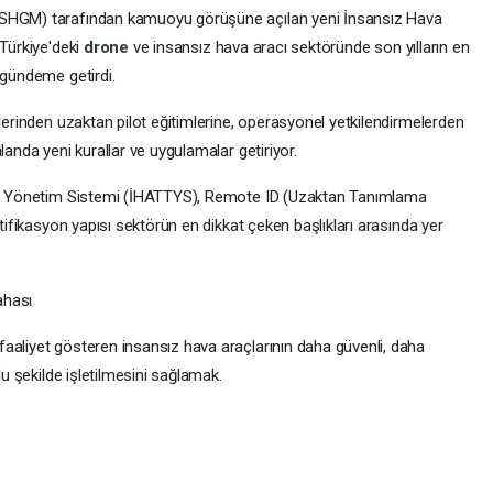
(SHGM) tarafından kamuoyu görüşüne açılan yeni İnsansız Hava
 Türkiye'deki
drone
ve insansız hava aracı sektöründe son yılların en
 gündeme getirdi.
çlerinden uzaktan pilot eğitimlerine, operasyonel yetkilendirmelerden
landa yeni kurallar ve uygulamalar getiriyor.
fik Yönetim Sistemi (İHATTYS), Remote ID (Uzaktan Tanımlama
rtifikasyon yapısı sektörün en dikkat çeken başlıkları arasında yer
ahası
aaliyet gösteren insansız hava araçlarının daha güvenli, daha
lu şekilde işletilmesini sağlamak.