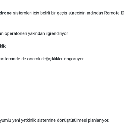
drone
sistemleri için belirli bir geçiş sürecinin ardından Remote ID
an operatörleri yakından ilgilendiriyor.
lik
 sisteminde de önemli değişiklikler öngörüyor.
a uyumlu yeni yetkinlik sistemine dönüştürülmesi planlanıyor.