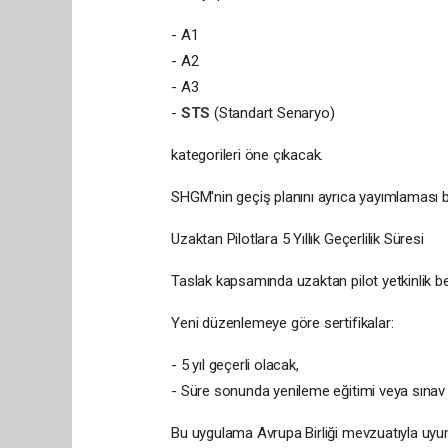
- A1
- A2
- A3
-
STS
(Standart Senaryo)
kategorileri öne çıkacak.
SHGM'nin geçiş planını ayrıca yayımlaması b
Uzaktan Pilotlara 5 Yıllık Geçerlilik Süresi
Taslak kapsamında uzaktan pilot yetkinlik be
Yeni düzenlemeye göre sertifikalar:
- 5 yıl geçerli olacak,
- Süre sonunda yenileme eğitimi veya sınav
Bu uygulama Avrupa Birliği mevzuatıyla uyu