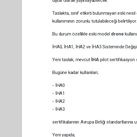
dijital olarak yayınlayabilecek.
Taslakta, sınıf etiketi bulunmayan eski nesil
kullanımının zorunlu tutulabileceği belirtiliyor.
Bu durum özellikle eski model
drone
kullan
İHA0, İHA1, İHA2 ve İHA3 Sisteminde Değişik
Yeni taslak, mevcut
İHA
pilot sertifikasyon
Bugüne kadar kullanılan;
- İHA0
- İHA1
- İHA2
- İHA3
sertifikalarının Avrupa Birliği standartların
Yeni yapıda;