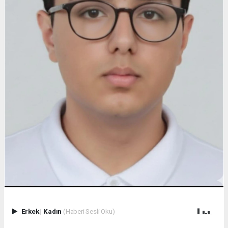
Erkek
|
Kadın
(Haberi Sesli Oku)