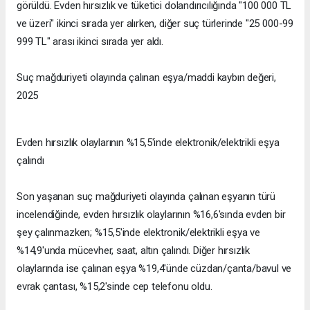
görüldü. Evden hırsızlık ve tüketici dolandırıcılığında "100 000 TL
ve üzeri" ikinci sırada yer alırken, diğer suç türlerinde "25 000-99
999 TL" arası ikinci sırada yer aldı.
Suç mağduriyeti olayında çalınan eşya/maddi kaybın değeri,
2025
Evden hırsızlık olaylarının %15,5'inde elektronik/elektrikli eşya
çalındı
Son yaşanan suç mağduriyeti olayında çalınan eşyanın türü
incelendiğinde, evden hırsızlık olaylarının %16,6'sında evden bir
şey çalınmazken; %15,5'inde elektronik/elektrikli eşya ve
%14,9'unda mücevher, saat, altın çalındı. Diğer hırsızlık
olaylarında ise çalınan eşya %19,4'ünde cüzdan/çanta/bavul ve
evrak çantası, %15,2'sinde cep telefonu oldu.