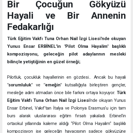
Bir Çocuğun Gökyüzü
Hayali ve Bir Annenin
Fedakarlığı
Türk Eğitim Vakfı Tuna Orhan Nail İzgi Lisesi'nde okuyan
Yunus Ensar ERBİNEL'in "Pilot Olma Hayalim" başlıklı
kompozisyonu, geleceğin pilot adaylarının mesleki
bilinçle yetiştiğinin en güzel örneği;
Pilotluk, çocukluk hayallerinin en gözdesi... Ancak bu hayali
"sorumluluk"
ve
"emeğin"
kutsallığıyla birleştiren gençler,
mesleğe adım atmadan önce bile farkını ortaya koyuyor.
Türk
Eğitim Vakfı Tuna Orhan Nail İzgi Lisesi
'nde okuyan Yunus
Ensar Erbinel, Vakıf'tan İtalya ve Polonya Erasmus'u için tam
burs alarak uluslararası eğitim fırsatı yakaladı. Erbinel'in
ortaokul yıllarında kaleme aldığı "Pilot Olma Hayalim" başlıklı
kompozisyon ise geleceğin havacısının sadece gökyüzüne