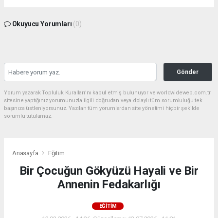
Okuyucu Yorumları
(0)
Gönder
Yorum yazarak Topluluk Kuralları’nı kabul etmiş bulunuyor ve worldwideweb.com.tr
sitesine yaptığınız yorumunuzla ilgili doğrudan veya dolaylı tüm sorumluluğu tek
başınıza üstleniyorsunuz. Yazılan tüm yorumlardan site yönetimi hiçbir şekilde
sorumlu tutulamaz.
Anasayfa
Eğitim
Bir Çocuğun Gökyüzü Hayali ve Bir
Annenin Fedakarlığı
EĞITIM