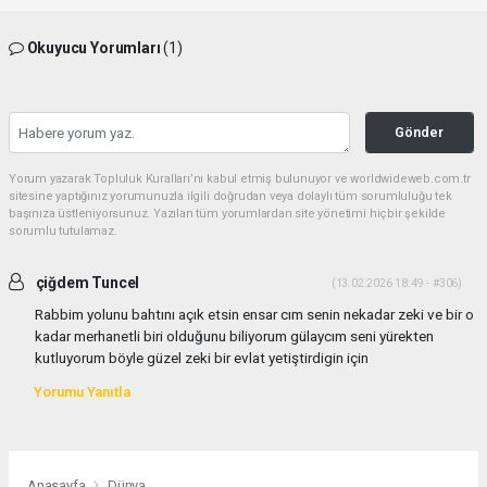
Okuyucu Yorumları
(1)
Gönder
Yorum yazarak Topluluk Kuralları’nı kabul etmiş bulunuyor ve worldwideweb.com.tr
sitesine yaptığınız yorumunuzla ilgili doğrudan veya dolaylı tüm sorumluluğu tek
başınıza üstleniyorsunuz. Yazılan tüm yorumlardan site yönetimi hiçbir şekilde
sorumlu tutulamaz.
çiğdem Tuncel
(13.02.2026 18:49 - #306)
Rabbim yolunu bahtını açık etsin ensar cım senin nekadar zeki ve bir o
kadar merhanetli biri olduğunu biliyorum gülaycım seni yürekten
kutluyorum böyle güzel zeki bir evlat yetiştirdigin için
Yorumu Yanıtla
Anasayfa
Dünya