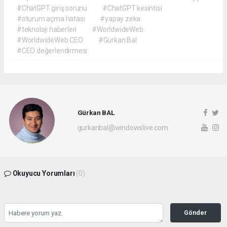
#ChatGPT giriş sorunu
#ChatGPT kesintisi
#oturum açma hatası
#yapay zeka
#teknoloji haberleri
#WorldwideWeb
#WorldwideWeb CEO
#Gürkan Bal
#CEO değerlendirmesi
Gürkan BAL
gurkanbal@windowslive.com
Okuyucu Yorumları
(0)
Gönder