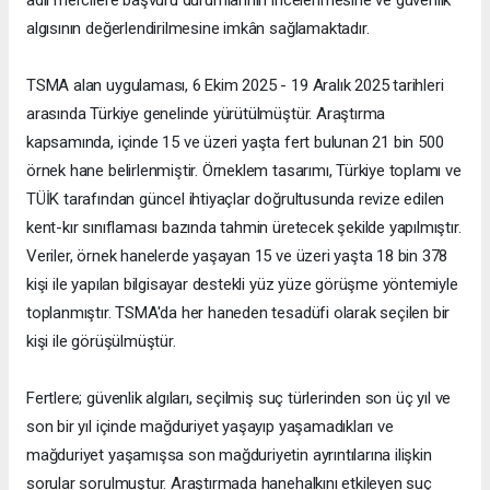
algısının değerlendirilmesine imkân sağlamaktadır.
TSMA alan uygulaması, 6 Ekim 2025 - 19 Aralık 2025 tarihleri
arasında Türkiye genelinde yürütülmüştür. Araştırma
kapsamında, içinde 15 ve üzeri yaşta fert bulunan 21 bin 500
örnek hane belirlenmiştir. Örneklem tasarımı, Türkiye toplamı ve
TÜİK tarafından güncel ihtiyaçlar doğrultusunda revize edilen
kent-kır sınıflaması bazında tahmin üretecek şekilde yapılmıştır.
Veriler, örnek hanelerde yaşayan 15 ve üzeri yaşta 18 bin 378
kişi ile yapılan bilgisayar destekli yüz yüze görüşme yöntemiyle
toplanmıştır. TSMA'da her haneden tesadüfi olarak seçilen bir
kişi ile görüşülmüştür.
Fertlere; güvenlik algıları, seçilmiş suç türlerinden son üç yıl ve
son bir yıl içinde mağduriyet yaşayıp yaşamadıkları ve
mağduriyet yaşamışsa son mağduriyetin ayrıntılarına ilişkin
sorular sorulmuştur. Araştırmada hanehalkını etkileyen suç