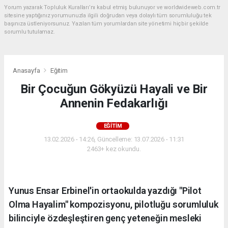
Yorum yazarak Topluluk Kuralları’nı kabul etmiş bulunuyor ve worldwideweb.com.tr
sitesine yaptığınız yorumunuzla ilgili doğrudan veya dolaylı tüm sorumluluğu tek
başınıza üstleniyorsunuz. Yazılan tüm yorumlardan site yönetimi hiçbir şekilde
sorumlu tutulamaz.
Anasayfa
Eğitim
Bir Çocuğun Gökyüzü Hayali ve Bir
Annenin Fedakarlığı
EĞITIM
13.02.2026 - 14:26, Güncelleme: 13.07.2026 - 11:31
2463+ kez okundu.
Yunus Ensar Erbinel'in ortaokulda yazdığı "Pilot
Olma Hayalim" kompozisyonu, pilotluğu sorumluluk
bilinciyle özdeşleştiren genç yeteneğin mesleki