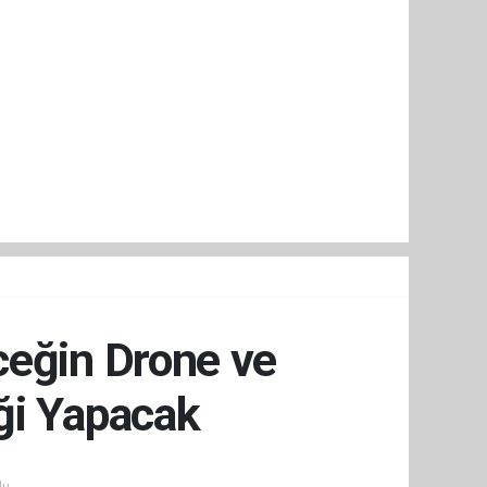
ceğin Drone ve
ği Yapacak
u.