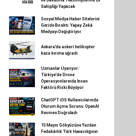
ve Savunma Teknolojilerine Ev
Sahipliği Yapacak
Sosyal Medya Haber Sitelerini
Geride Bıraktı: Yapay Zekâ
Medyayı Değiştiriyor
Ankara’da askeri helikopter
kaza kırıma uğradı
Uzmanlar Uyarıyor:
Türkiye’de Drone
Operasyonlarında İnsan
Faktörü Riski Büyüyor
ChatGPT iOS Kullanıcılarında
Oturum Açma Sorunu: OpenAI
Resmen Doğruladı
15 Mayıs Gökyüzüne Yazılan
Fedakârlık Türk Havacılığının