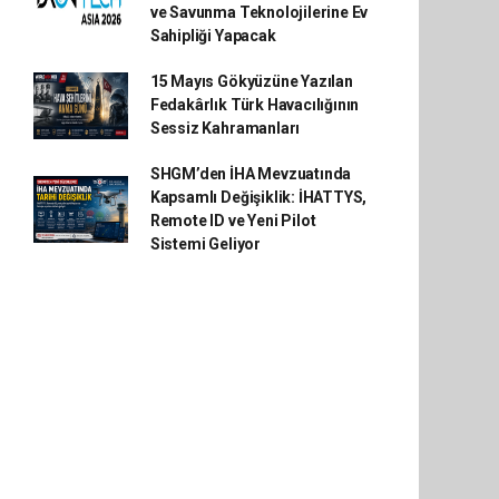
ve Savunma Teknolojilerine Ev
Sahipliği Yapacak
15 Mayıs Gökyüzüne Yazılan
Fedakârlık Türk Havacılığının
Sessiz Kahramanları
SHGM’den İHA Mevzuatında
Kapsamlı Değişiklik: İHATTYS,
Remote ID ve Yeni Pilot
Sistemi Geliyor