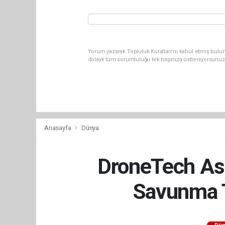
Yorum yazarak Topluluk Kuralları’nı kabul etmiş bulu
dolaylı tüm sorumluluğu tek başınıza üstleniyorsunuz
Anasayfa
Dünya
DroneTech Asi
Savunma T