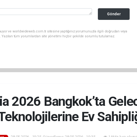
Gönder
nuyor ve worldwideweb.com.tr sitesine yaptığınız yorumunuzla ilgili doğrudan veya
. Yazılan tüm yorumlardan site yönetimi hiçbir şekilde sorumlu tutulamaz.
a 2026 Bangkok’ta Gele
eknolojilerine Ev Sahipli
28.05.2026 - 19:25, Güncelleme: 28.05.2026 - 19:35
1464+ kez okund