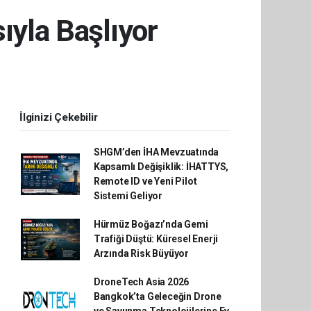
ıyla Başlıyor
İlginizi Çekebilir
SHGM’den İHA Mevzuatında
Kapsamlı Değişiklik: İHATTYS,
Remote ID ve Yeni Pilot
Sistemi Geliyor
Hürmüz Boğazı’nda Gemi
Trafiği Düştü: Küresel Enerji
Arzında Risk Büyüyor
DroneTech Asia 2026
Bangkok’ta Geleceğin Drone