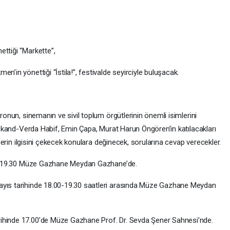
ettiği “Markette”,
n’in yönettiği “İstila!”, festivalde seyirciyle buluşacak.
tronun, sinemanın ve sivil toplum örgütlerinin önemli isimlerini
a Tekand-Verda Habif, Emin Çapa, Murat Harun Öngören’in katılacakları
nçlerin ilgisini çekecek konulara değinecek, sorularına cevap verecekler.
8.00-19.30 Müze Gazhane Meydan Gazhane’de.
ayıs tarihinde 18.00-19.30 saatleri arasında Müze Gazhane Meydan
ihinde 17.00’de Müze Gazhane Prof. Dr. Sevda Şener Sahnesi’nde.