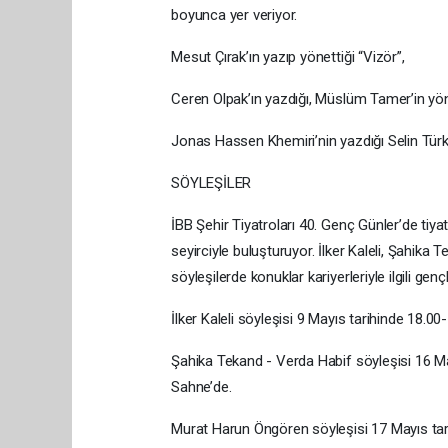
boyunca yer veriyor.
Mesut Çırak’ın yazıp yönettiği “Vizör”,
Ceren Olpak’ın yazdığı, Müslüm Tamer’in yön
Jonas Hassen Khemiri’nin yazdığı Selin Türkme
SÖYLEŞİLER
İBB Şehir Tiyatroları 40. Genç Günler’de tiya
seyirciyle buluşturuyor. İlker Kaleli, Şahik
söyleşilerde konuklar kariyerleriyle ilgili ge
İlker Kaleli söyleşisi 9 Mayıs tarihinde 1
Şahika Tekand - Verda Habif söyleşisi 16 M
Sahne’de.
Murat Harun Öngören söyleşisi 17 Mayıs tar