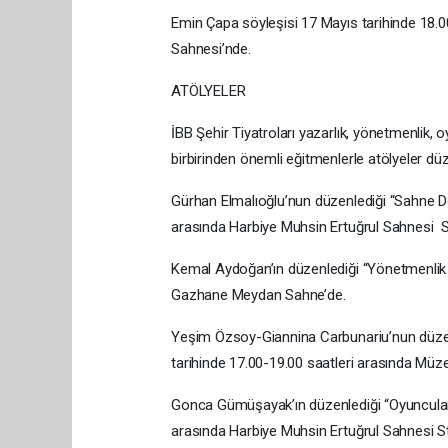
Emin Çapa söyleşisi 17 Mayıs tarihinde 18.
Sahnesi’nde.
ATÖLYELER
İBB Şehir Tiyatroları yazarlık, yönetmenlik, 
birbirinden önemli eğitmenlerle atölyeler düz
Gürhan Elmalıoğlu’nun düzenlediği “Sahne Dö
arasında Harbiye Muhsin Ertuğrul Sahnesi S
Kemal Aydoğan’ın düzenlediği “Yönetmenlik 
Gazhane Meydan Sahne’de.
Yeşim Özsoy-Giannina Carbunariu’nun düzen
tarihinde 17.00-19.00 saatleri arasında M
Gonca Gümüşayak’ın düzenlediği “Oyuncular İ
arasında Harbiye Muhsin Ertuğrul Sahnesi S