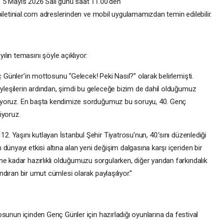
i, 5 Mayıs 2026 Salı günü saat 11.00’den
/, biletinial.com adreslerinden ve mobil uygulamamızdan temin edilebilir.
lın temasını şöyle açıklıyor:
ç Günler’in mottosunu “Gelecek! Peki Nasıl?” olarak belirlemişti.
öyleşilerin ardından, şimdi bu geleceğe bizim de dahil olduğumuz
soruyoruz. En başta kendimize sorduğumuz bu soruyu, 40. Genç
iyoruz.
12. Yaşını kutlayan İstanbul Şehir Tiyatrosu’nun, 40.’sını düzenlediği
ünyayı etkisi altına alan yeni değişim dalgasına karşı içeriden bir
ne kadar hazırlıklı olduğumuzu sorgularken, diğer yandan farkındalık
ındıran bir umut cümlesi olarak paylaşılıyor.”
trosunun içinden Genç Günler için hazırladığı oyunlarına da festival