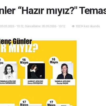
ler “Hazır mıyız?" Temas
05.05.2026 - 10:12, Güncelleme: 05.05.2026 - 10:12
1025+ kez okundu.