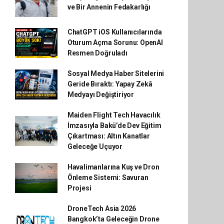
ve Bir Annenin Fedakarlığı
ChatGPT iOS Kullanıcılarında
Oturum Açma Sorunu: OpenAI
Resmen Doğruladı
Sosyal Medya Haber Sitelerini
Geride Bıraktı: Yapay Zekâ
Medyayı Değiştiriyor
Maiden Flight Tech Havacılık
İmzasıyla Bakü’de Dev Eğitim
Çıkartması: Altın Kanatlar
Geleceğe Uçuyor
Havalimanlarına Kuş ve Dron
Önleme Sistemi: Savuran
Projesi
DroneTech Asia 2026
Bangkok’ta Geleceğin Drone