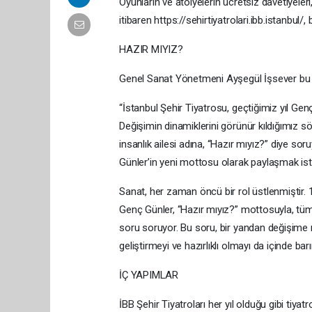
Oyunların ve atölyelerin ücretsiz davetiyeler
itibaren https://sehirtiyatrolari.ibb.istanbul
HAZIR MIYIZ?
Genel Sanat Yönetmeni Ayşegül İşsever bu yı
“İstanbul Şehir Tiyatrosu, geçtiğimiz yıl Gen
Değişimin dinamiklerini görünür kıldığımız s
insanlık ailesi adına, “Hazır mıyız?” diye 
Günler’in yeni mottosu olarak paylaşmak ist
Sanat, her zaman öncü bir rol üstlenmiştir. 1
Genç Günler, “Hazır mıyız?” mottosuyla, tüm d
soru soruyor. Bu soru, bir yandan değişime 
geliştirmeyi ve hazırlıklı olmayı da içinde bar
İÇ YAPIMLAR
İBB Şehir Tiyatroları her yıl olduğu gibi tiya