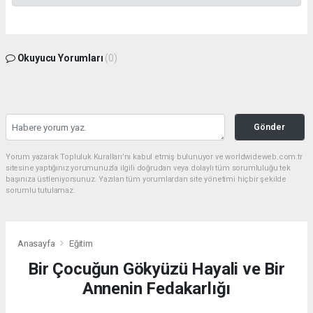
Okuyucu Yorumları
(0)
Gönder
Yorum yazarak Topluluk Kuralları’nı kabul etmiş bulunuyor ve worldwideweb.com.tr
sitesine yaptığınız yorumunuzla ilgili doğrudan veya dolaylı tüm sorumluluğu tek
başınıza üstleniyorsunuz. Yazılan tüm yorumlardan site yönetimi hiçbir şekilde
sorumlu tutulamaz.
Anasayfa
Eğitim
Bir Çocuğun Gökyüzü Hayali ve Bir
Annenin Fedakarlığı