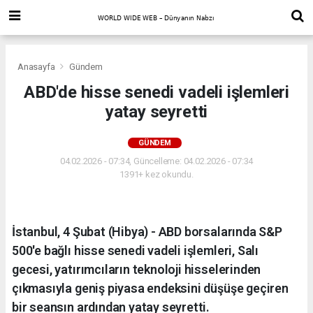
Anasayfa
Gündem
ABD'de hisse senedi vadeli işlemleri
yatay seyretti
GÜNDEM
04.02.2026 - 07:34, Güncelleme: 04.02.2026 - 07:34
1391+ kez okundu.
İstanbul, 4 Şubat (Hibya) - ABD borsalarında S&P
500'e bağlı hisse senedi vadeli işlemleri, Salı
gecesi, yatırımcıların teknoloji hisselerinden
çıkmasıyla geniş piyasa endeksini düşüşe geçiren
bir seansın ardından yatay seyretti.