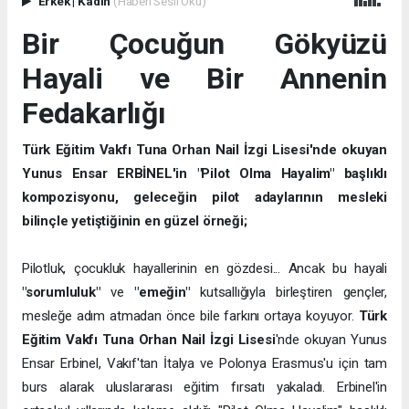
Erkek
|
Kadın
(Haberi Sesli Oku)
Bir Çocuğun Gökyüzü
Hayali ve Bir Annenin
Fedakarlığı
Türk Eğitim Vakfı Tuna Orhan Nail İzgi Lisesi'nde okuyan
Yunus Ensar ERBİNEL'in "Pilot Olma Hayalim" başlıklı
kompozisyonu, geleceğin pilot adaylarının mesleki
bilinçle yetiştiğinin en güzel örneği;
Pilotluk, çocukluk hayallerinin en gözdesi... Ancak bu hayali
"sorumluluk"
ve
"emeğin"
kutsallığıyla birleştiren gençler,
mesleğe adım atmadan önce bile farkını ortaya koyuyor.
Türk
Eğitim Vakfı Tuna Orhan Nail İzgi Lisesi
'nde okuyan Yunus
Ensar Erbinel, Vakıf'tan İtalya ve Polonya Erasmus'u için tam
burs alarak uluslararası eğitim fırsatı yakaladı. Erbinel'in