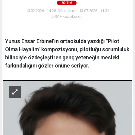
EĞITIM
13.02.2026 - 14:26, Güncelleme: 13.07.2026 - 11:31
2461+ kez okundu.
Yunus Ensar Erbinel'in ortaokulda yazdığı "Pilot
Olma Hayalim" kompozisyonu, pilotluğu sorumluluk
bilinciyle özdeşleştiren genç yeteneğin mesleki
farkındalığını gözler önüne seriyor.