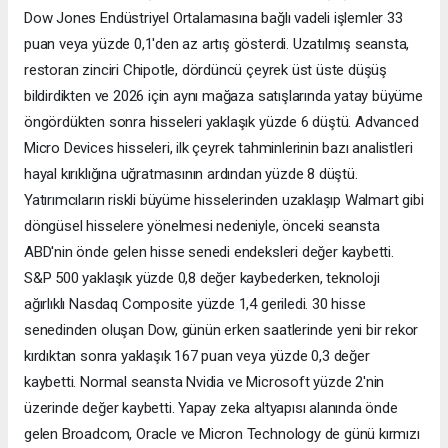
Dow Jones Endüstriyel Ortalamasına bağlı vadeli işlemler 33
puan veya yüzde 0,1'den az artış gösterdi. Uzatılmış seansta,
restoran zinciri Chipotle, dördüncü çeyrek üst üste düşüş
bildirdikten ve 2026 için aynı mağaza satışlarında yatay büyüme
öngördükten sonra hisseleri yaklaşık yüzde 6 düştü. Advanced
Micro Devices hisseleri, ilk çeyrek tahminlerinin bazı analistleri
hayal kırıklığına uğratmasının ardından yüzde 8 düştü.
Yatırımcıların riskli büyüme hisselerinden uzaklaşıp Walmart gibi
döngüsel hisselere yönelmesi nedeniyle, önceki seansta
ABD'nin önde gelen hisse senedi endeksleri değer kaybetti.
S&P 500 yaklaşık yüzde 0,8 değer kaybederken, teknoloji
ağırlıklı Nasdaq Composite yüzde 1,4 geriledi. 30 hisse
senedinden oluşan Dow, günün erken saatlerinde yeni bir rekor
kırdıktan sonra yaklaşık 167 puan veya yüzde 0,3 değer
kaybetti. Normal seansta Nvidia ve Microsoft yüzde 2'nin
üzerinde değer kaybetti. Yapay zeka altyapısı alanında önde
gelen Broadcom, Oracle ve Micron Technology de günü kırmızı