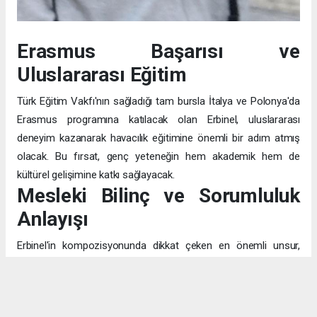
Erasmus Başarısı ve
Uluslararası Eğitim
Türk Eğitim Vakfı'nın sağladığı tam bursla İtalya ve Polonya'da
Erasmus programına katılacak olan Erbinel, uluslararası
deneyim kazanarak havacılık eğitimine önemli bir adım atmış
olacak. Bu fırsat, genç yeteneğin hem akademik hem de
kültürel gelişimine katkı sağlayacak.
Mesleki Bilinç ve Sorumluluk
Anlayışı
Erbinel'in kompozisyonunda dikkat çeken en önemli unsur,
pilotluğu sadece "uçak kullanmak" olarak değil, "insanların
canının emanet edildiği" kutsal bir görev olarak algılaması. Bu
bilinç, mesleğin teknik yönünün ötesinde, etik ve toplumsal