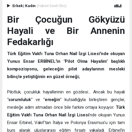
Erkek
|
Kadın
(Haberi Sesli Oku)
Bir Çocuğun Gökyüzü
Hayali ve Bir Annenin
Fedakarlığı
Türk Eğitim Vakfı Tuna Orhan Nail İzgi Lisesi'nde okuyan
Yunus Ensar ERBİNEL'in "Pilot Olma Hayalim" başlıklı
kompozisyonu, geleceğin pilot adaylarının mesleki
bilinçle yetiştiğinin en güzel örneği;
Pilotluk, çocukluk hayallerinin en gözdesi... Ancak bu hayali
"sorumluluk"
ve
"emeğin"
kutsallığıyla birleştiren gençler,
mesleğe adım atmadan önce bile farkını ortaya koyuyor.
Türk
Eğitim Vakfı Tuna Orhan Nail İzgi Lisesi
'nde okuyan Yunus
Ensar Erbinel, Vakıf'tan İtalya ve Polonya Erasmus'u için tam
burs alarak uluslararası eğitim fırsatı yakaladı. Erbinel'in