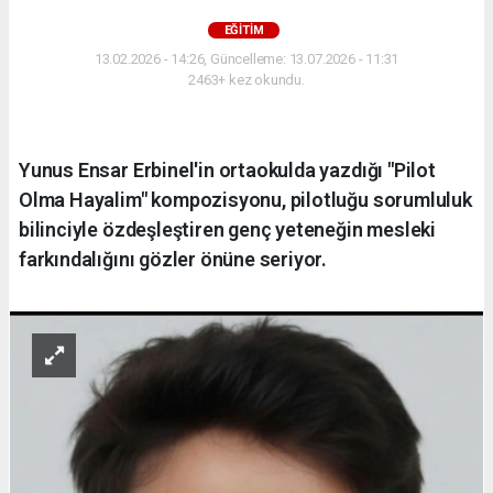
EĞITIM
13.02.2026 - 14:26, Güncelleme: 13.07.2026 - 11:31
2463+ kez okundu.
Yunus Ensar Erbinel'in ortaokulda yazdığı "Pilot
Olma Hayalim" kompozisyonu, pilotluğu sorumluluk
bilinciyle özdeşleştiren genç yeteneğin mesleki
farkındalığını gözler önüne seriyor.