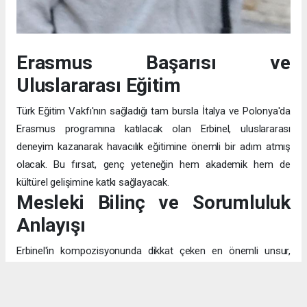
Erasmus Başarısı ve
Uluslararası Eğitim
Türk Eğitim Vakfı'nın sağladığı tam bursla İtalya ve Polonya'da
Erasmus programına katılacak olan Erbinel, uluslararası
deneyim kazanarak havacılık eğitimine önemli bir adım atmış
olacak. Bu fırsat, genç yeteneğin hem akademik hem de
kültürel gelişimine katkı sağlayacak.
Mesleki Bilinç ve Sorumluluk
Anlayışı
Erbinel'in kompozisyonunda dikkat çeken en önemli unsur,
pilotluğu sadece "uçak kullanmak" olarak değil, "insanların
canının emanet edildiği" kutsal bir görev olarak algılaması. Bu
bilinç, mesleğin teknik yönünün ötesinde, etik ve toplumsal