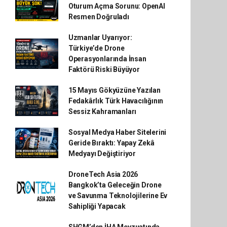
Oturum Açma Sorunu: OpenAI
Resmen Doğruladı
Uzmanlar Uyarıyor:
Türkiye’de Drone
Operasyonlarında İnsan
Faktörü Riski Büyüyor
15 Mayıs Gökyüzüne Yazılan
Fedakârlık Türk Havacılığının
Sessiz Kahramanları
Sosyal Medya Haber Sitelerini
Geride Bıraktı: Yapay Zekâ
Medyayı Değiştiriyor
DroneTech Asia 2026
Bangkok’ta Geleceğin Drone
ve Savunma Teknolojilerine Ev
Sahipliği Yapacak
SHGM’den İHA Mevzuatında