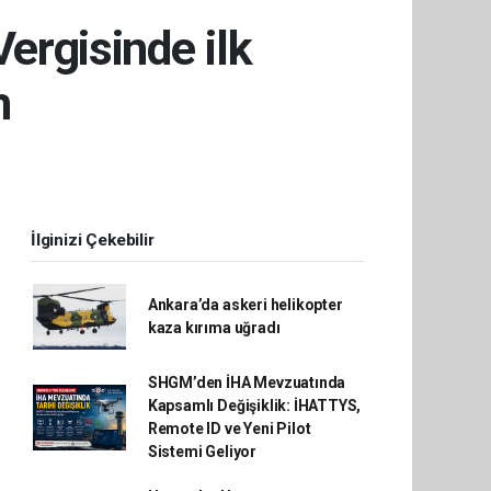
ergisinde ilk
n
İlginizi Çekebilir
Ankara’da askeri helikopter
kaza kırıma uğradı
SHGM’den İHA Mevzuatında
Kapsamlı Değişiklik: İHATTYS,
Remote ID ve Yeni Pilot
Sistemi Geliyor