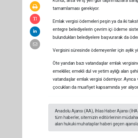
Konut, arsa ve iş yeri gibi taşınmazlara sahi
tamamlaması gerekiyor.
Emlak vergisi ödemeleri peşin ya da iki taksi
entegre belediyelerin çevrim içi ödeme siste
bulundukları belediyelere başvurarak da öd
Vergisini süresinde ödemeyenler için aylık 
Öte yandan bazı vatandaşlar emlak vergisin
emekliler, emekli dul ve yetim aylığı alan şehit
vatandaşlar emlak vergisi ödemiyor. Ayrıca va
çocukları da muafiyet kapsamında yer alıyor
Anadolu Ajansı (AA), İhlas Haber Ajansı (İHA
tüm haberler, sitemizin editörlerinin müdaha
alan hukuki muhataplar haberi geçen ajanslar