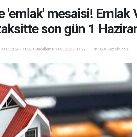
e 'emlak' mesaisi! Emlak V
taksitte son gün 1 Hazira
31.05.2026 - 11:22, Güncelleme: 31.05.2026 - 11:22
863+ kez okundu.