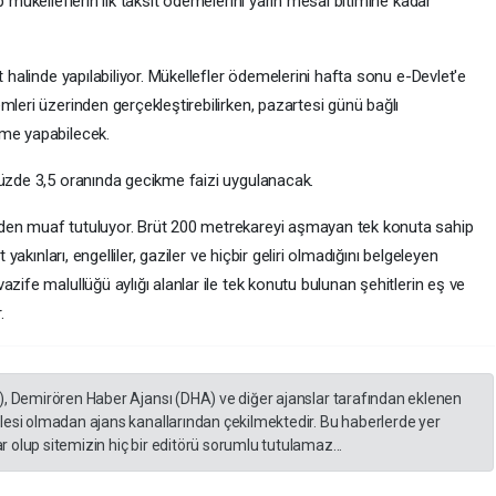
p mükelleflerin ilk taksit ödemelerini yarın mesai bitimine kadar
t halinde yapılabiliyor. Mükellefler ödemelerini hafta sonu e-Devlet'e
mleri üzerinden gerçekleştirebilirken, pazartesi günü bağlı
eme yapabilecek.
yüzde 3,5 oranında gecikme faizi uygulanacak.
den muaf tutuluyor. Brüt 200 metrekareyi aşmayan tek konuta sahip
 yakınları, engelliler, gaziler ve hiçbir geliri olmadığını belgeleyen
zife malullüğü aylığı alanlar ile tek konutu bulunan şehitlerin eş ve
.
), Demirören Haber Ajansı (DHA) ve diğer ajanslar tarafından eklenen
lesi olmadan ajans kanallarından çekilmektedir. Bu haberlerde yer
 olup sitemizin hiç bir editörü sorumlu tutulamaz...