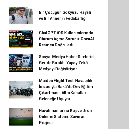
Bir Çocuğun Gökyüzü Hayali
ve Bir Annenin Fedakarlığı
ChatGPT iOS Kullanıcılarında
Oturum Açma Sorunu: OpenAI
Resmen Doğruladı
Sosyal Medya Haber Sitelerini
Geride Bıraktı: Yapay Zekâ
Medyayı Değiştiriyor
Maiden Flight Tech Havacılık
İmzasıyla Bakü’de Dev Eğitim
Çıkartması: Altın Kanatlar
Geleceğe Uçuyor
Havalimanlarına Kuş ve Dron
Önleme Sistemi: Savuran
Projesi