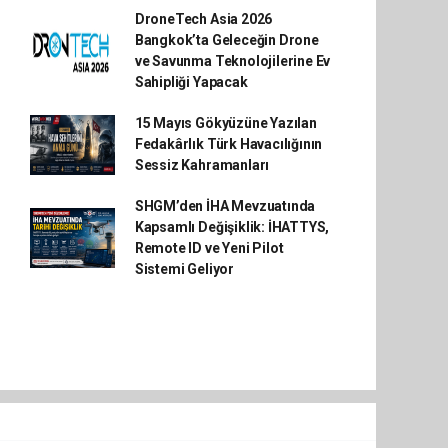
DroneTech Asia 2026
Bangkok’ta Geleceğin Drone
ve Savunma Teknolojilerine Ev
Sahipliği Yapacak
15 Mayıs Gökyüzüne Yazılan
Fedakârlık Türk Havacılığının
Sessiz Kahramanları
SHGM’den İHA Mevzuatında
Kapsamlı Değişiklik: İHATTYS,
Remote ID ve Yeni Pilot
Sistemi Geliyor