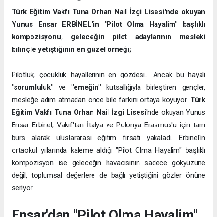
Türk Eğitim Vakfı Tuna Orhan Nail İzgi Lisesi'nde okuyan
Yunus Ensar ERBİNEL'in "Pilot Olma Hayalim" başlıklı
kompozisyonu, geleceğin pilot adaylarının mesleki
bilinçle yetiştiğinin en güzel örneği;
Pilotluk, çocukluk hayallerinin en gözdesi... Ancak bu hayali
"sorumluluk"
ve
"emeğin"
kutsallığıyla birleştiren gençler,
mesleğe adım atmadan önce bile farkını ortaya koyuyor.
Türk
Eğitim Vakfı Tuna Orhan Nail İzgi Lisesi
'nde okuyan Yunus
Ensar Erbinel, Vakıf'tan İtalya ve Polonya Erasmus'u için tam
burs alarak uluslararası eğitim fırsatı yakaladı. Erbinel'in
ortaokul yıllarında kaleme aldığı "Pilot Olma Hayalim" başlıklı
kompozisyon ise geleceğin havacısının sadece gökyüzüne
değil, toplumsal değerlere de bağlı yetiştiğini gözler önüne
seriyor.
Ensar'dan "Pilot Olma Hayalim"