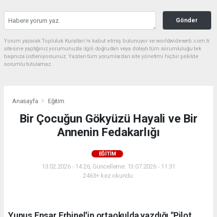
Gönder
Yorum yazarak Topluluk Kuralları’nı kabul etmiş bulunuyor ve worldwideweb.com.tr
sitesine yaptığınız yorumunuzla ilgili doğrudan veya dolaylı tüm sorumluluğu tek
başınıza üstleniyorsunuz. Yazılan tüm yorumlardan site yönetimi hiçbir şekilde
sorumlu tutulamaz.
Anasayfa
Eğitim
Bir Çocuğun Gökyüzü Hayali ve Bir
Annenin Fedakarlığı
EĞITIM
13.02.2026 - 14:26, Güncelleme: 13.07.2026 - 11:31
2463+ kez okundu.
Yunus Ensar Erbinel'in ortaokulda yazdığı "Pilot