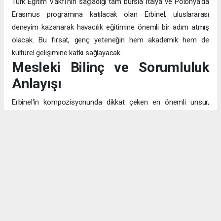
Türk Eğitim Vakfı'nın sağladığı tam bursla İtalya ve Polonya'da
Erasmus programına katılacak olan Erbinel, uluslararası
deneyim kazanarak havacılık eğitimine önemli bir adım atmış
olacak. Bu fırsat, genç yeteneğin hem akademik hem de
kültürel gelişimine katkı sağlayacak.
Mesleki Bilinç ve Sorumluluk
Anlayışı
Erbinel'in kompozisyonunda dikkat çeken en önemli unsur,
pilotluğu sadece "uçak kullanmak" olarak değil, "insanların
canının emanet edildiği" kutsal bir görev olarak algılaması. Bu
bilinç, mesleğin teknik yönünün ötesinde, etik ve toplumsal
sorumluluk boyutunu da kavradığını gösteriyor.
Eğitim ve Aile Desteği
Fen ve matematik alanlarına olan bilinçli yaklaşımı, akademik
hayattaki disiplinli çalışma prensibinin göstergesi. Emekli subay
babasının izinde, hem hukuk hem de havacılık alanlarındaki