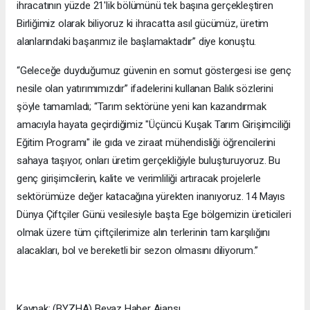
ihracatının yüzde 21'lik bölümünü tek başına gerçekleştiren
Birliğimiz olarak biliyoruz ki ihracatta asıl gücümüz, üretim
alanlarındaki başarımız ile başlamaktadır” diye konuştu.
“Geleceğe duyduğumuz güvenin en somut göstergesi ise genç
nesile olan yatırımımızdır” ifadelerini kullanan Balık sözlerini
şöyle tamamladı; “Tarım sektörüne yeni kan kazandırmak
amacıyla hayata geçirdiğimiz "Üçüncü Kuşak Tarım Girişimciliği
Eğitim Programı" ile gıda ve ziraat mühendisliği öğrencilerini
sahaya taşıyor, onları üretim gerçekliğiyle buluşturuyoruz. Bu
genç girişimcilerin, kalite ve verimliliği artıracak projelerle
sektörümüze değer katacağına yürekten inanıyoruz. 14 Mayıs
Dünya Çiftçiler Günü vesilesiyle başta Ege bölgemizin üreticileri
olmak üzere tüm çiftçilerimize alın terlerinin tam karşılığını
alacakları, bol ve bereketli bir sezon olmasını diliyorum.”
Kaynak: (BYZHA) Beyaz Haber Ajansı