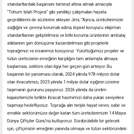
standartlardaki başarısını teminat altına almak amacıyla
"Tohum Islah Projesi" gibi yenilikçi çalışmaları hayata
geçirdiklerini de sözlerine ekleyen Jimi, “Ayrıca, üreticilerimizin
sağlığını ve çevreyi korumak adına; kişisel koruyucu ekipman
standartlarının geliştirilmesi ve bitki koruma ürünlerinin ambalaj
atıklarının geri dönüşüme kazandırılması gibi projelerle
toprağımızı ve insanımızı koruyoruz. Yürüttüğümüz projeler ve
tütün üreticisinin emeğinin karşılığını tam anlamıyla almaya
başlaması, sektöre olan ilgiyi her geçen gün artırıyor. Bu
başarının bir yansıması olarak; 2024 yılında 978 milyon dolar
olan ihracatımızı, 2025 yılında 1 milyar dolar eşiğinin üzerine
taşımanın gururunu yaşıyoruz. 2026 yılında da üretim
kapasitemizle birlikte ihracat hacmimizi daha yukarı seviyelere
taşımayı hedefliyoruz. Toprağa alın teriyle hayat veren, sabır ve
emekle sektörümüze değer katan tüm üreticilerimizin 14 Mayıs
Dünya Çiftçiler Günü’nü kutluyoruz. Sürdürülebilir bir gelecek
için, çiftçimizin emeğinin yanında olmaya ve tütün sektöründeki