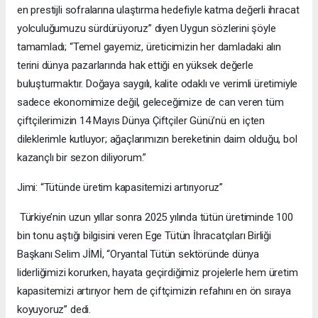
en prestijli sofralarına ulaştırma hedefiyle katma değerli ihracat
yolculuğumuzu sürdürüyoruz” diyen Uygun sözlerini şöyle
tamamladı; “Temel gayemiz, üreticimizin her damladaki alın
terini dünya pazarlarında hak ettiği en yüksek değerle
buluşturmaktır. Doğaya saygılı, kalite odaklı ve verimli üretimiyle
sadece ekonomimize değil, geleceğimize de can veren tüm
çiftçilerimizin 14 Mayıs Dünya Çiftçiler Günü’nü en içten
dileklerimle kutluyor; ağaçlarımızın bereketinin daim olduğu, bol
kazançlı bir sezon diliyorum.”
Jimi: “Tütünde üretim kapasitemizi artırıyoruz”
Türkiye’nin uzun yıllar sonra 2025 yılında tütün üretiminde 100
bin tonu aştığı bilgisini veren Ege Tütün İhracatçıları Birliği
Başkanı Selim JİMİ, “Oryantal Tütün sektöründe dünya
liderliğimizi korurken, hayata geçirdiğimiz projelerle hem üretim
kapasitemizi artırıyor hem de çiftçimizin refahını en ön sıraya
koyuyoruz” dedi.