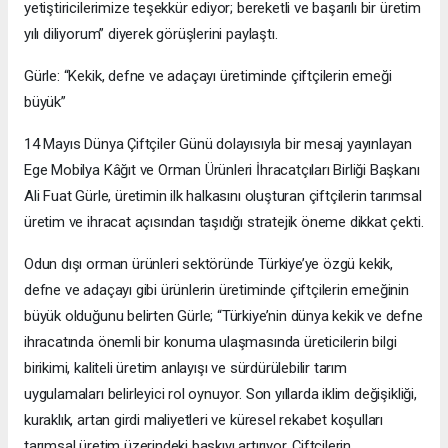
yetiştiricilerimize teşekkür ediyor; bereketli ve başarılı bir üretim
yılı diliyorum” diyerek görüşlerini paylaştı.
Gürle: “Kekik, defne ve adaçayı üretiminde çiftçilerin emeği
büyük”
14 Mayıs Dünya Çiftçiler Günü dolayısıyla bir mesaj yayınlayan
Ege Mobilya Kâğıt ve Orman Ürünleri İhracatçıları Birliği Başkanı
Ali Fuat Gürle, üretimin ilk halkasını oluşturan çiftçilerin tarımsal
üretim ve ihracat açısından taşıdığı stratejik öneme dikkat çekti.
Odun dışı orman ürünleri sektöründe Türkiye’ye özgü kekik,
defne ve adaçayı gibi ürünlerin üretiminde çiftçilerin emeğinin
büyük olduğunu belirten Gürle; “Türkiye’nin dünya kekik ve defne
ihracatında önemli bir konuma ulaşmasında üreticilerin bilgi
birikimi, kaliteli üretim anlayışı ve sürdürülebilir tarım
uygulamaları belirleyici rol oynuyor. Son yıllarda iklim değişikliği,
kuraklık, artan girdi maliyetleri ve küresel rekabet koşulları
tarımsal üretim üzerindeki baskıyı artırıyor. Çiftçilerin