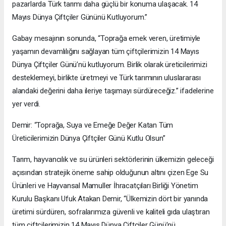
pazarlarda Türk tarımı daha güçlü bir konuma ulaşacak. 14
Mayıs Dünya Çiftçiler Gününü Kutluyorum.”
Gabay mesajının sonunda, “Toprağa emek veren, üretimiyle
yaşamın devamlılığını sağlayan tüm çiftçilerimizin 14 Mayıs
Dünya Çiftçiler Günü’nü kutluyorum. Birlik olarak üreticilerimizi
desteklemeyi, birlikte üretmeyi ve Türk tarımının uluslararası
alandaki değerini daha ileriye taşımayı sürdüreceğiz.” ifadelerine
yer verdi.
Demir: “Toprağa, Suya ve Emeğe Değer Katan Tüm
Üreticilerimizin Dünya Çiftçiler Günü Kutlu Olsun”
Tarım, hayvancılık ve su ürünleri sektörlerinin ülkemizin geleceği
açısından stratejik öneme sahip olduğunun altını çizen Ege Su
Ürünleri ve Hayvansal Mamuller İhracatçıları Birliği Yönetim
Kurulu Başkanı Ufuk Atakan Demir, “Ülkemizin dört bir yanında
üretimi sürdüren, sofralarımıza güvenli ve kaliteli gıda ulaştıran
tüm çiftçilerimizin 14 Mayıs Dünya Çiftçiler Günü’nü