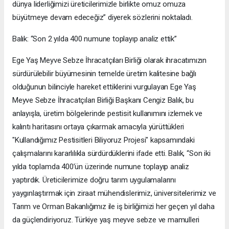
dünya liderliğimizi üreticilerimizle birlikte omuz omuza
büyütmeye devam edeceğiz” diyerek sözlerini noktaladı.
Balık: “Son 2 yılda 400 numune toplayıp analiz ettik”
Ege Yaş Meyve Sebze İhracatçıları Birliği olarak ihracatımızın
sürdürülebilir büyümesinin temelde üretim kalitesine bağlı
olduğunun bilinciyle hareket ettiklerini vurgulayan Ege Yaş
Meyve Sebze İhracatçıları Birliği Başkanı Cengiz Balık, bu
anlayışla, üretim bölgelerinde pestisit kullanımını izlemek ve
kalıntı haritasını ortaya çıkarmak amacıyla yürüttükleri
"Kullandığımız Pestisitleri Biliyoruz Projesi" kapsamındaki
çalışmalarını kararlılıkla sürdürdüklerini ifade etti. Balık, “Son iki
yılda toplamda 400’ün üzerinde numune toplayıp analiz
yaptırdık. Üreticilerimize doğru tarım uygulamalarını
yaygınlaştırmak için ziraat mühendislerimiz, üniversitelerimiz ve
Tarım ve Orman Bakanlığımız ile iş birliğimizi her geçen yıl daha
da güçlendiriyoruz. Türkiye yaş meyve sebze ve mamulleri