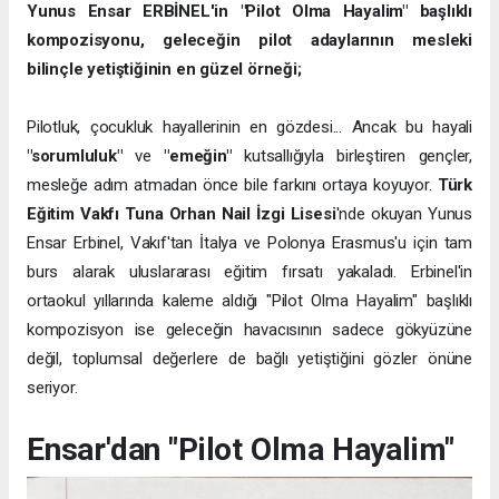
Yunus Ensar ERBİNEL'in "Pilot Olma Hayalim" başlıklı
kompozisyonu, geleceğin pilot adaylarının mesleki
bilinçle yetiştiğinin en güzel örneği;
Pilotluk, çocukluk hayallerinin en gözdesi... Ancak bu hayali
"sorumluluk"
ve
"emeğin"
kutsallığıyla birleştiren gençler,
mesleğe adım atmadan önce bile farkını ortaya koyuyor.
Türk
Eğitim Vakfı Tuna Orhan Nail İzgi Lisesi
'nde okuyan Yunus
Ensar Erbinel, Vakıf'tan İtalya ve Polonya Erasmus'u için tam
burs alarak uluslararası eğitim fırsatı yakaladı. Erbinel'in
ortaokul yıllarında kaleme aldığı "Pilot Olma Hayalim" başlıklı
kompozisyon ise geleceğin havacısının sadece gökyüzüne
değil, toplumsal değerlere de bağlı yetiştiğini gözler önüne
seriyor.
Ensar'dan "Pilot Olma Hayalim"