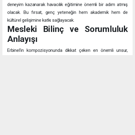
deneyim kazanarak havacılık eğitimine önemli bir adım atmış
olacak. Bu fırsat, genç yeteneğin hem akademik hem de
kültürel gelişimine katkı sağlayacak.
Mesleki Bilinç ve Sorumluluk
Anlayışı
Erbinel'in kompozisyonunda dikkat çeken en önemli unsur,
pilotluğu sadece "uçak kullanmak" olarak değil, "insanların
canının emanet edildiği" kutsal bir görev olarak algılaması. Bu
bilinç, mesleğin teknik yönünün ötesinde, etik ve toplumsal
sorumluluk boyutunu da kavradığını gösteriyor.
Eğitim ve Aile Desteği
Fen ve matematik alanlarına olan bilinçli yaklaşımı, akademik
hayattaki disiplinli çalışma prensibinin göstergesi. Emekli subay
babasının izinde, hem hukuk hem de havacılık alanlarındaki
potansiyelini değerlendirerek geleceğini planlayan Ensar,
ailesinin desteğiyle hedeflerine emin adımlarla ilerliyor.