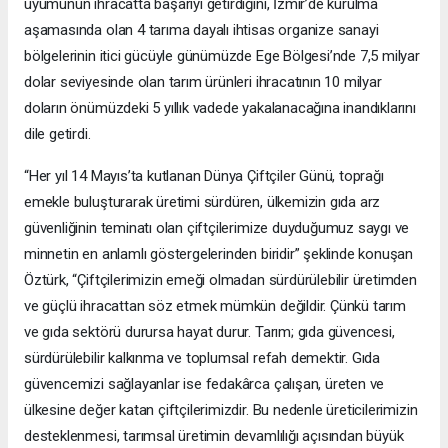
uyumunun ihracatta başarıyı getirdiğini, İzmir’de kurulma
aşamasında olan 4 tarıma dayalı ihtisas organize sanayi
bölgelerinin itici gücüyle günümüzde Ege Bölgesi’nde 7,5 milyar
dolar seviyesinde olan tarım ürünleri ihracatının 10 milyar
doların önümüzdeki 5 yıllık vadede yakalanacağına inandıklarını
dile getirdi.
“Her yıl 14 Mayıs’ta kutlanan Dünya Çiftçiler Günü, toprağı
emekle buluşturarak üretimi sürdüren, ülkemizin gıda arz
güvenliğinin teminatı olan çiftçilerimize duyduğumuz saygı ve
minnetin en anlamlı göstergelerinden biridir” şeklinde konuşan
Öztürk, “Çiftçilerimizin emeği olmadan sürdürülebilir üretimden
ve güçlü ihracattan söz etmek mümkün değildir. Çünkü tarım
ve gıda sektörü durursa hayat durur. Tarım; gıda güvencesi,
sürdürülebilir kalkınma ve toplumsal refah demektir. Gıda
güvencemizi sağlayanlar ise fedakârca çalışan, üreten ve
ülkesine değer katan çiftçilerimizdir. Bu nedenle üreticilerimizin
desteklenmesi, tarımsal üretimin devamlılığı açısından büyük