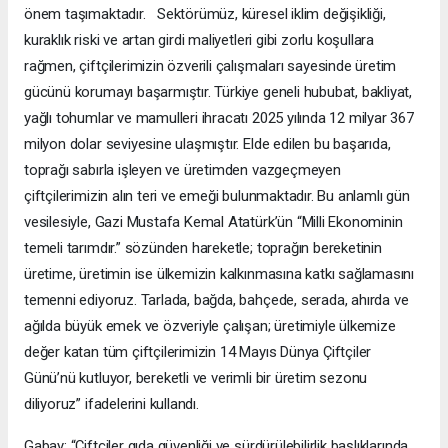
önem taşımaktadır. Sektörümüz, küresel iklim değişikliği,
kuraklık riski ve artan girdi maliyetleri gibi zorlu koşullara
rağmen, çiftçilerimizin özverili çalışmaları sayesinde üretim
gücünü korumayı başarmıştır. Türkiye geneli hububat, bakliyat,
yağlı tohumlar ve mamulleri ihracatı 2025 yılında 12 milyar 367
milyon dolar seviyesine ulaşmıştır. Elde edilen bu başarıda,
toprağı sabırla işleyen ve üretimden vazgeçmeyen
çiftçilerimizin alın teri ve emeği bulunmaktadır. Bu anlamlı gün
vesilesiyle, Gazi Mustafa Kemal Atatürk’ün “Milli Ekonominin
temeli tarımdır.” sözünden hareketle; toprağın bereketinin
üretime, üretimin ise ülkemizin kalkınmasına katkı sağlamasını
temenni ediyoruz. Tarlada, bağda, bahçede, serada, ahırda ve
ağılda büyük emek ve özveriyle çalışan; üretimiyle ülkemize
değer katan tüm çiftçilerimizin 14 Mayıs Dünya Çiftçiler
Günü’nü kutluyor, bereketli ve verimli bir üretim sezonu
diliyoruz” ifadelerini kullandı.
Gabay: “Çiftçiler gıda güvenliği ve sürdürülebilirlik başlıklarında