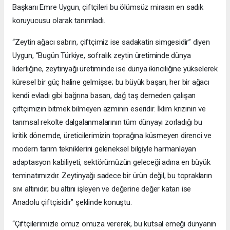
Başkanı Emre Uygun, çiftçileri bu ölümsüz mirasın en sadık
koruyucusu olarak tanımladı.
“Zeytin ağacı sabrın, çiftçimiz ise sadakatin simgesidir” diyen
Uygun, “Bugün Türkiye, sofralık zeytin üretiminde dünya
liderliğine, zeytinyağı üretiminde ise dünya ikinciliğine yükselerek
küresel bir güç haline gelmişse; bu büyük başarı, her bir ağacı
kendi evladı gibi bağrına basan, dağ taş demeden çalışan
çiftçimizin bitmek bilmeyen azminin eseridir. İklim krizinin ve
tarımsal rekolte dalgalanmalarının tüm dünyayı zorladığı bu
kritik dönemde, üreticilerimizin toprağına küsmeyen direnci ve
modern tarım tekniklerini geleneksel bilgiyle harmanlayan
adaptasyon kabiliyeti, sektörümüzün geleceği adına en büyük
teminatımızdır. Zeytinyağı sadece bir ürün değil, bu toprakların
sıvı altınıdır; bu altını işleyen ve değerine değer katan ise
Anadolu çiftçisidir” şeklinde konuştu.
“Çiftçilerimizle omuz omuza vererek, bu kutsal emeği dünyanın