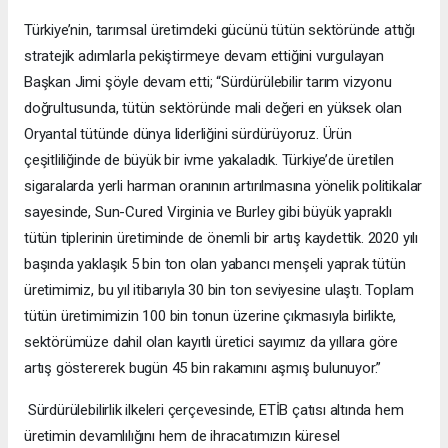
Türkiye’nin, tarımsal üretimdeki gücünü tütün sektöründe attığı
stratejik adımlarla pekiştirmeye devam ettiğini vurgulayan
Başkan Jimi şöyle devam etti; “Sürdürülebilir tarım vizyonu
doğrultusunda, tütün sektöründe mali değeri en yüksek olan
Oryantal tütünde dünya liderliğini sürdürüyoruz. Ürün
çeşitliliğinde de büyük bir ivme yakaladık. Türkiye’de üretilen
sigaralarda yerli harman oranının artırılmasına yönelik politikalar
sayesinde, Sun-Cured Virginia ve Burley gibi büyük yapraklı
tütün tiplerinin üretiminde de önemli bir artış kaydettik. 2020 yılı
başında yaklaşık 5 bin ton olan yabancı menşeli yaprak tütün
üretimimiz, bu yıl itibarıyla 30 bin ton seviyesine ulaştı. Toplam
tütün üretimimizin 100 bin tonun üzerine çıkmasıyla birlikte,
sektörümüze dahil olan kayıtlı üretici sayımız da yıllara göre
artış göstererek bugün 45 bin rakamını aşmış bulunuyor.”
Sürdürülebilirlik ilkeleri çerçevesinde, ETİB çatısı altında hem
üretimin devamlılığını hem de ihracatımızın küresel