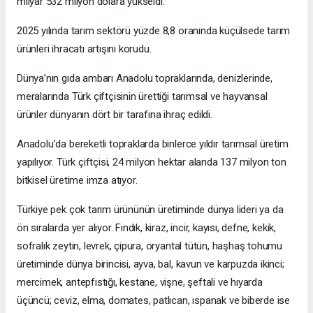
milyar 532 milyon dolara yükseldi.
2025 yılında tarım sektörü yüzde 8,8 oranında küçülsede tarım
ürünleri ihracatı artışını korudu.
Dünya’nın gıda ambarı Anadolu topraklarında, denizlerinde,
meralarında Türk çiftçisinin ürettiği tarımsal ve hayvansal
ürünler dünyanın dört bir tarafına ihraç edildi.
Anadolu’da bereketli topraklarda binlerce yıldır tarımsal üretim
yapılıyor. Türk çiftçisi, 24 milyon hektar alanda 137 milyon ton
bitkisel üretime imza atıyor.
Türkiye pek çok tarım ürününün üretiminde dünya lideri ya da
ön sıralarda yer alıyor. Fındık, kiraz, incir, kayısı, defne, kekik,
sofralık zeytin, levrek, çipura, oryantal tütün, haşhaş tohumu
üretiminde dünya birincisi, ayva, bal, kavun ve karpuzda ikinci;
mercimek, antepfıstığı, kestane, vişne, şeftali ve hıyarda
üçüncü; ceviz, elma, domates, patlıcan, ıspanak ve biberde ise