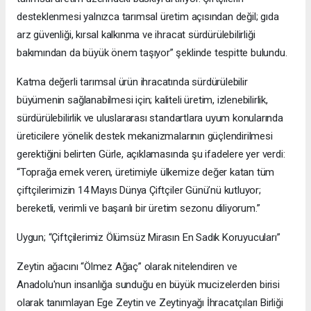
desteklenmesi yalnızca tarımsal üretim açısından değil; gıda
arz güvenliği, kırsal kalkınma ve ihracat sürdürülebilirliği
bakımından da büyük önem taşıyor” şeklinde tespitte bulundu.
Katma değerli tarımsal ürün ihracatında sürdürülebilir
büyümenin sağlanabilmesi için; kaliteli üretim, izlenebilirlik,
sürdürülebilirlik ve uluslararası standartlara uyum konularında
üreticilere yönelik destek mekanizmalarının güçlendirilmesi
gerektiğini belirten Gürle, açıklamasında şu ifadelere yer verdi:
“Toprağa emek veren, üretimiyle ülkemize değer katan tüm
çiftçilerimizin 14 Mayıs Dünya Çiftçiler Günü’nü kutluyor;
bereketli, verimli ve başarılı bir üretim sezonu diliyorum.”
Uygun; “Çiftçilerimiz Ölümsüz Mirasın En Sadık Koruyucuları”
Zeytin ağacını “Ölmez Ağaç” olarak nitelendiren ve
Anadolu'nun insanlığa sunduğu en büyük mucizelerden birisi
olarak tanımlayan Ege Zeytin ve Zeytinyağı İhracatçıları Birliği