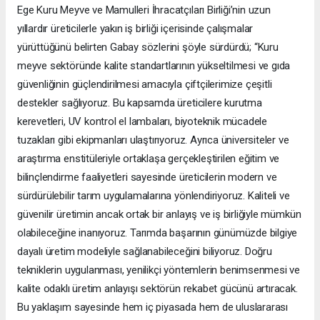
Ege Kuru Meyve ve Mamulleri İhracatçıları Birliği’nin uzun
yıllardır üreticilerle yakın iş birliği içerisinde çalışmalar
yürüttüğünü belirten Gabay sözlerini şöyle sürdürdü; “Kuru
meyve sektöründe kalite standartlarının yükseltilmesi ve gıda
güvenliğinin güçlendirilmesi amacıyla çiftçilerimize çeşitli
destekler sağlıyoruz. Bu kapsamda üreticilere kurutma
kerevetleri, UV kontrol el lambaları, biyoteknik mücadele
tuzakları gibi ekipmanları ulaştırıyoruz. Ayrıca üniversiteler ve
araştırma enstitüleriyle ortaklaşa gerçekleştirilen eğitim ve
bilinçlendirme faaliyetleri sayesinde üreticilerin modern ve
sürdürülebilir tarım uygulamalarına yönlendiriyoruz. Kaliteli ve
güvenilir üretimin ancak ortak bir anlayış ve iş birliğiyle mümkün
olabileceğine inanıyoruz. Tarımda başarının günümüzde bilgiye
dayalı üretim modeliyle sağlanabileceğini biliyoruz. Doğru
tekniklerin uygulanması, yenilikçi yöntemlerin benimsenmesi ve
kalite odaklı üretim anlayışı sektörün rekabet gücünü artıracak.
Bu yaklaşım sayesinde hem iç piyasada hem de uluslararası