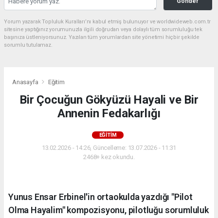
Gönder
Yorum yazarak Topluluk Kuralları’nı kabul etmiş bulunuyor ve worldwideweb.com.tr
sitesine yaptığınız yorumunuzla ilgili doğrudan veya dolaylı tüm sorumluluğu tek
başınıza üstleniyorsunuz. Yazılan tüm yorumlardan site yönetimi hiçbir şekilde
sorumlu tutulamaz.
Anasayfa
Eğitim
Bir Çocuğun Gökyüzü Hayali ve Bir
Annenin Fedakarlığı
EĞITIM
13.02.2026 - 14:26, Güncelleme: 13.07.2026 - 11:31
2468+ kez okundu.
Yunus Ensar Erbinel'in ortaokulda yazdığı "Pilot
Olma Hayalim" kompozisyonu, pilotluğu sorumluluk