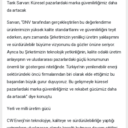
Tarık Sarvan: Küresel pazarlardaki marka güvenilirliğimiz daha
da artacak
Sarvan, “DNV tarafından gerçekleştirilen bu değerlendirme
ürünlerimizin yüksek kalite standartlarını ve güvenilirliğini teyit
ederken, aynı zamanda Şirketimizin yenilikçi üretim yaklaşımını
ve sürdürülebilir büyüme vizyonunu da gözler önüne seriyor.
Ayrıca bu Şirketimizin teknolojik yetkinliğinin, kalite odaklı üretim
anlayışının ve uluslararası pazarlardaki güçlü konumunun
önemli bir göstergesi niteliğinde. Türkiye’nin yenilenebilir enerji
sektöründeki öncü firmalarından biri olarak elde ettiğimiz bu
başarıdan büyük gurur duyuyoruz. Bu gelişmeyle küresel
pazarlardaki marka güvenilirliğimiz ve rekabet gücümüz daha
da artacak” diye konuştu.
Yerli ve milli üretim gücü
CW Enerji’nin teknolojiye, kaliteye ve sürdürülebilirliğe yaptığı
yatırımların uluslararası alanda karşılık bulmaya devam ettiğini