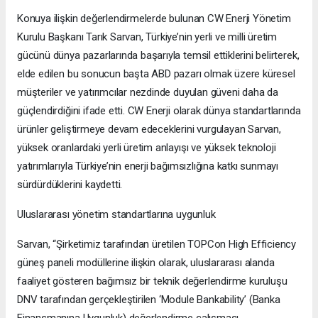
Konuya ilişkin değerlendirmelerde bulunan CW Enerji Yönetim
Kurulu Başkanı Tarık Sarvan, Türkiye’nin yerli ve milli üretim
gücünü dünya pazarlarında başarıyla temsil ettiklerini belirterek,
elde edilen bu sonucun başta ABD pazarı olmak üzere küresel
müşteriler ve yatırımcılar nezdinde duyulan güveni daha da
güçlendirdiğini ifade etti. CW Enerji olarak dünya standartlarında
ürünler geliştirmeye devam edeceklerini vurgulayan Sarvan,
yüksek oranlardaki yerli üretim anlayışı ve yüksek teknoloji
yatırımlarıyla Türkiye’nin enerji bağımsızlığına katkı sunmayı
sürdürdüklerini kaydetti.
Uluslararası yönetim standartlarına uygunluk
Sarvan, “Şirketimiz tarafından üretilen TOPCon High Efficiency
güneş paneli modüllerine ilişkin olarak, uluslararası alanda
faaliyet gösteren bağımsız bir teknik değerlendirme kuruluşu
DNV tarafından gerçekleştirilen ‘Module Bankability’ (Banka
Finansmanına Uygunluk) değerlendirme çalışması