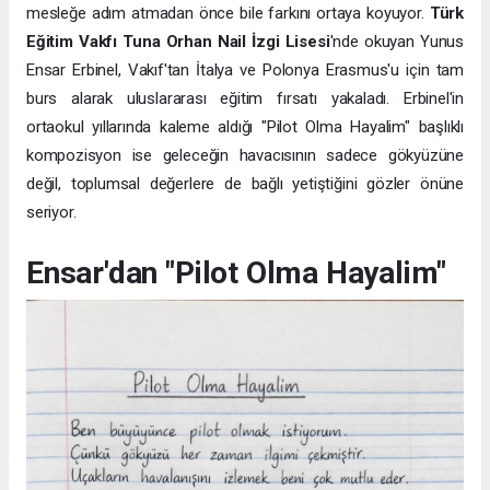
mesleğe adım atmadan önce bile farkını ortaya koyuyor.
Türk
Eğitim Vakfı Tuna Orhan Nail İzgi Lisesi
'nde okuyan Yunus
Ensar Erbinel, Vakıf'tan İtalya ve Polonya Erasmus'u için tam
burs alarak uluslararası eğitim fırsatı yakaladı. Erbinel'in
ortaokul yıllarında kaleme aldığı "Pilot Olma Hayalim" başlıklı
kompozisyon ise geleceğin havacısının sadece gökyüzüne
değil, toplumsal değerlere de bağlı yetiştiğini gözler önüne
seriyor.
Ensar'dan "Pilot Olma Hayalim"