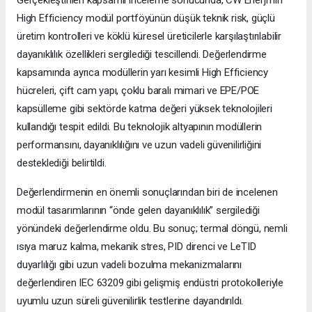
High Efficiency modül portföyünün düşük teknik risk, güçlü
üretim kontrolleri ve köklü küresel üreticilerle karşılaştırılabilir
dayanıklılık özellikleri sergilediği tescillendi. Değerlendirme
kapsamında ayrıca modüllerin yarı kesimli High Efficiency
hücreleri, çift cam yapı, çoklu baralı mimari ve EPE/POE
kapsülleme gibi sektörde katma değeri yüksek teknolojileri
kullandığı tespit edildi. Bu teknolojik altyapının modüllerin
performansını, dayanıklılığını ve uzun vadeli güvenilirliğini
desteklediği belirtildi.
Değerlendirmenin en önemli sonuçlarından biri de incelenen
modül tasarımlarının “önde gelen dayanıklılık” sergilediği
yönündeki değerlendirme oldu. Bu sonuç; termal döngü, nemli
ısıya maruz kalma, mekanik stres, PID direnci ve LeTID
duyarlılığı gibi uzun vadeli bozulma mekanizmalarını
değerlendiren IEC 63209 gibi gelişmiş endüstri protokolleriyle
uyumlu uzun süreli güvenilirlik testlerine dayandırıldı.