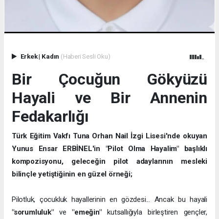
Erkek
|
Kadın
(Haberi Sesli Oku)
Bir Çocuğun Gökyüzü
Hayali ve Bir Annenin
Fedakarlığı
Türk Eğitim Vakfı Tuna Orhan Nail İzgi Lisesi'nde okuyan
Yunus Ensar ERBİNEL'in "Pilot Olma Hayalim" başlıklı
kompozisyonu, geleceğin pilot adaylarının mesleki
bilinçle yetiştiğinin en güzel örneği;
Pilotluk, çocukluk hayallerinin en gözdesi... Ancak bu hayali
"sorumluluk"
ve
"emeğin"
kutsallığıyla birleştiren gençler,