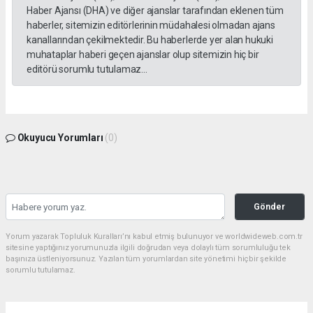
Haber Ajansı (DHA) ve diğer ajanslar tarafından eklenen tüm
haberler, sitemizin editörlerinin müdahalesi olmadan ajans
kanallarından çekilmektedir. Bu haberlerde yer alan hukuki
muhataplar haberi geçen ajanslar olup sitemizin hiç bir
editörü sorumlu tutulamaz...
Okuyucu Yorumları
(0)
Gönder
Yorum yazarak Topluluk Kuralları’nı kabul etmiş bulunuyor ve worldwideweb.com.tr
sitesine yaptığınız yorumunuzla ilgili doğrudan veya dolaylı tüm sorumluluğu tek
başınıza üstleniyorsunuz. Yazılan tüm yorumlardan site yönetimi hiçbir şekilde
sorumlu tutulamaz.