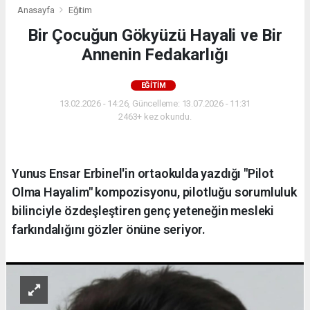
Anasayfa
Eğitim
Bir Çocuğun Gökyüzü Hayali ve Bir
Annenin Fedakarlığı
EĞITIM
13.02.2026 - 14:26, Güncelleme: 13.07.2026 - 11:31
2463+ kez okundu.
Yunus Ensar Erbinel'in ortaokulda yazdığı "Pilot
Olma Hayalim" kompozisyonu, pilotluğu sorumluluk
bilinciyle özdeşleştiren genç yeteneğin mesleki
farkındalığını gözler önüne seriyor.