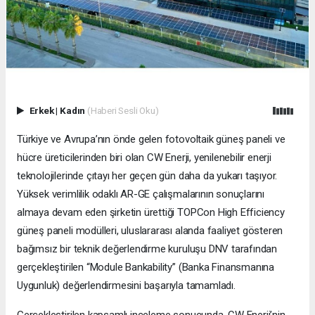
Erkek
|
Kadın
(Haberi Sesli Oku)
Türkiye ve Avrupa’nın önde gelen fotovoltaik güneş paneli ve
hücre üreticilerinden biri olan CW Enerji, yenilenebilir enerji
teknolojilerinde çıtayı her geçen gün daha da yukarı taşıyor.
Yüksek verimlilik odaklı AR-GE çalışmalarının sonuçlarını
almaya devam eden şirketin ürettiği TOPCon High Efficiency
güneş paneli modülleri, uluslararası alanda faaliyet gösteren
bağımsız bir teknik değerlendirme kuruluşu DNV tarafından
gerçekleştirilen “Module Bankability” (Banka Finansmanına
Uygunluk) değerlendirmesini başarıyla tamamladı.
Gerçekleştirilen kapsamlı inceleme sonucunda, CW Enerji’nin