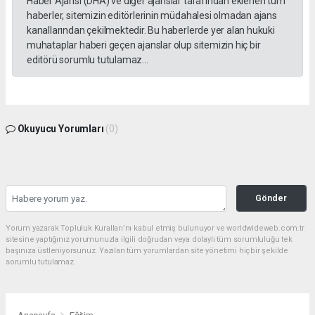
Haber Ajansı (DHA) ve diğer ajanslar tarafından eklenen tüm
haberler, sitemizin editörlerinin müdahalesi olmadan ajans
kanallarından çekilmektedir. Bu haberlerde yer alan hukuki
muhataplar haberi geçen ajanslar olup sitemizin hiç bir
editörü sorumlu tutulamaz...
Okuyucu Yorumları
(0)
Gönder
Yorum yazarak Topluluk Kuralları’nı kabul etmiş bulunuyor ve worldwideweb.com.tr
sitesine yaptığınız yorumunuzla ilgili doğrudan veya dolaylı tüm sorumluluğu tek
başınıza üstleniyorsunuz. Yazılan tüm yorumlardan site yönetimi hiçbir şekilde
sorumlu tutulamaz.