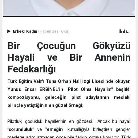
Erkek
|
Kadın
(Haberi Sesli Oku)
Bir Çocuğun Gökyüzü
Hayali ve Bir Annenin
Fedakarlığı
Türk Eğitim Vakfı Tuna Orhan Nail İzgi Lisesi'nde okuyan
Yunus Ensar ERBİNEL'in "Pilot Olma Hayalim" başlıklı
kompozisyonu, geleceğin pilot adaylarının mesleki
bilinçle yetiştiğinin en güzel örneği;
Pilotluk, çocukluk hayallerinin en gözdesi... Ancak bu hayali
"sorumluluk"
ve
"emeğin"
kutsallığıyla birleştiren gençler,
mesleğe adım atmadan önce bile farkını ortaya koyuyor.
Türk