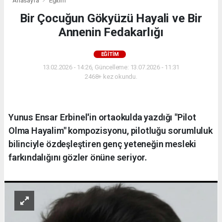
Anasayfa
Eğitim
Bir Çocuğun Gökyüzü Hayali ve Bir
Annenin Fedakarlığı
EĞITIM
13.02.2026 - 14:26, Güncelleme: 13.07.2026 - 11:31
2468+ kez okundu.
Yunus Ensar Erbinel'in ortaokulda yazdığı "Pilot
Olma Hayalim" kompozisyonu, pilotluğu sorumluluk
bilinciyle özdeşleştiren genç yeteneğin mesleki
farkındalığını gözler önüne seriyor.