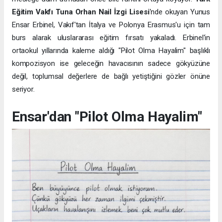
Eğitim Vakfı Tuna Orhan Nail İzgi Lisesi
'nde okuyan Yunus
Ensar Erbinel, Vakıf'tan İtalya ve Polonya Erasmus'u için tam
burs alarak uluslararası eğitim fırsatı yakaladı. Erbinel'in
ortaokul yıllarında kaleme aldığı "Pilot Olma Hayalim" başlıklı
kompozisyon ise geleceğin havacısının sadece gökyüzüne
değil, toplumsal değerlere de bağlı yetiştiğini gözler önüne
seriyor.
Ensar'dan "Pilot Olma Hayalim"