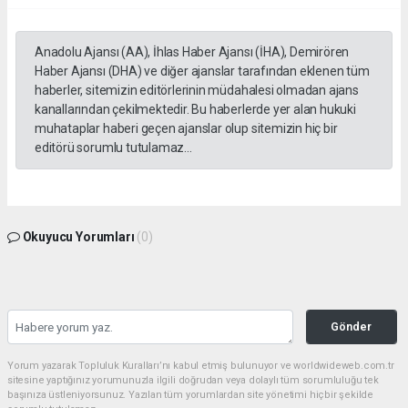
Anadolu Ajansı (AA), İhlas Haber Ajansı (İHA), Demirören
Haber Ajansı (DHA) ve diğer ajanslar tarafından eklenen tüm
haberler, sitemizin editörlerinin müdahalesi olmadan ajans
kanallarından çekilmektedir. Bu haberlerde yer alan hukuki
muhataplar haberi geçen ajanslar olup sitemizin hiç bir
editörü sorumlu tutulamaz...
Okuyucu Yorumları
(0)
Gönder
Yorum yazarak Topluluk Kuralları’nı kabul etmiş bulunuyor ve worldwideweb.com.tr
sitesine yaptığınız yorumunuzla ilgili doğrudan veya dolaylı tüm sorumluluğu tek
başınıza üstleniyorsunuz. Yazılan tüm yorumlardan site yönetimi hiçbir şekilde