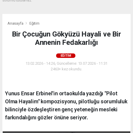
sorumlu tutulamaz.
Anasayfa
Eğitim
Bir Çocuğun Gökyüzü Hayali ve Bir
Annenin Fedakarlığı
EĞITIM
13.02.2026 - 14:26, Güncelleme: 13.07.2026 - 11:31
2463+ kez okundu.
Yunus Ensar Erbinel'in ortaokulda yazdığı "Pilot
Olma Hayalim" kompozisyonu, pilotluğu sorumluluk
bilinciyle özdeşleştiren genç yeteneğin mesleki
farkındalığını gözler önüne seriyor.