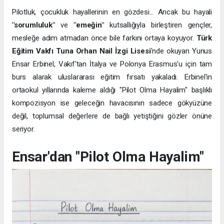
Pilotluk, çocukluk hayallerinin en gözdesi... Ancak bu hayali
"sorumluluk"
ve
"emeğin"
kutsallığıyla birleştiren gençler,
mesleğe adım atmadan önce bile farkını ortaya koyuyor.
Türk
Eğitim Vakfı Tuna Orhan Nail İzgi Lisesi
'nde okuyan Yunus
Ensar Erbinel, Vakıf'tan İtalya ve Polonya Erasmus'u için tam
burs alarak uluslararası eğitim fırsatı yakaladı. Erbinel'in
ortaokul yıllarında kaleme aldığı "Pilot Olma Hayalim" başlıklı
kompozisyon ise geleceğin havacısının sadece gökyüzüne
değil, toplumsal değerlere de bağlı yetiştiğini gözler önüne
seriyor.
Ensar'dan "Pilot Olma Hayalim"