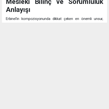
Mesleki Bilinç ve Sorumluluk
Anlayışı
Erbinel'in kompozisyonunda dikkat çeken en önemli unsur,
pilotluğu sadece "uçak kullanmak" olarak değil, "insanların
canının emanet edildiği" kutsal bir görev olarak algılaması. Bu
bilinç, mesleğin teknik yönünün ötesinde, etik ve toplumsal
sorumluluk boyutunu da kavradığını gösteriyor.
Eğitim ve Aile Desteği
Fen ve matematik alanlarına olan bilinçli yaklaşımı, akademik
hayattaki disiplinli çalışma prensibinin göstergesi. Emekli subay
babasının izinde, hem hukuk hem de havacılık alanlarındaki
potansiyelini değerlendirerek geleceğini planlayan Ensar,
ailesinin desteğiyle hedeflerine emin adımlarla ilerliyor.
Geleceğin Havacıları Yetişiyor
Yunus Ensar Erbinel'in hikayesi, Türkiye'nin köklü eğitim
kurumlarında yetişen genç yeteneklerin, mesleki bilinçle ve