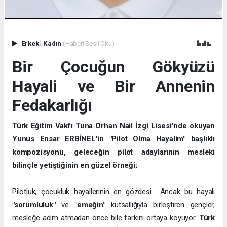
Erkek
|
Kadın
(Haberi Sesli Oku)
Bir Çocuğun Gökyüzü
Hayali ve Bir Annenin
Fedakarlığı
Türk Eğitim Vakfı Tuna Orhan Nail İzgi Lisesi'nde okuyan
Yunus Ensar ERBİNEL'in "Pilot Olma Hayalim" başlıklı
kompozisyonu, geleceğin pilot adaylarının mesleki
bilinçle yetiştiğinin en güzel örneği;
Pilotluk, çocukluk hayallerinin en gözdesi... Ancak bu hayali
"sorumluluk"
ve
"emeğin"
kutsallığıyla birleştiren gençler,
mesleğe adım atmadan önce bile farkını ortaya koyuyor.
Türk