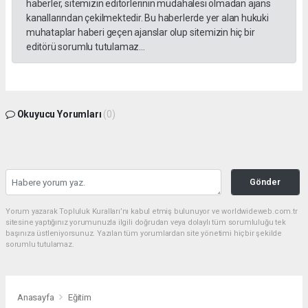
haberler, sitemizin editörlerinin müdahalesi olmadan ajans
kanallarından çekilmektedir. Bu haberlerde yer alan hukuki
muhataplar haberi geçen ajanslar olup sitemizin hiç bir
editörü sorumlu tutulamaz...
Okuyucu Yorumları
(0)
Gönder
Yorum yazarak Topluluk Kuralları’nı kabul etmiş bulunuyor ve worldwideweb.com.tr
sitesine yaptığınız yorumunuzla ilgili doğrudan veya dolaylı tüm sorumluluğu tek
başınıza üstleniyorsunuz. Yazılan tüm yorumlardan site yönetimi hiçbir şekilde
sorumlu tutulamaz.
Anasayfa
Eğitim