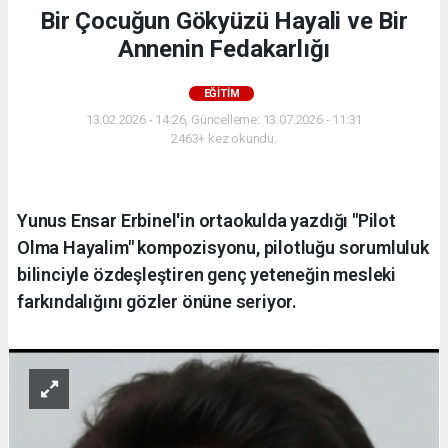
Bir Çocuğun Gökyüzü Hayali ve Bir
Annenin Fedakarlığı
EĞITIM
13.02.2026 - 14:26, Güncelleme: 13.07.2026 - 11:31
2463+ kez okundu.
Yunus Ensar Erbinel'in ortaokulda yazdığı "Pilot
Olma Hayalim" kompozisyonu, pilotluğu sorumluluk
bilinciyle özdeşleştiren genç yeteneğin mesleki
farkındalığını gözler önüne seriyor.