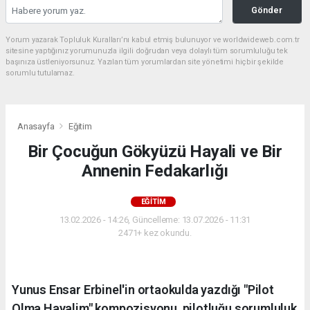
Gönder
Yorum yazarak Topluluk Kuralları’nı kabul etmiş bulunuyor ve worldwideweb.com.tr
sitesine yaptığınız yorumunuzla ilgili doğrudan veya dolaylı tüm sorumluluğu tek
başınıza üstleniyorsunuz. Yazılan tüm yorumlardan site yönetimi hiçbir şekilde
sorumlu tutulamaz.
Anasayfa
Eğitim
Bir Çocuğun Gökyüzü Hayali ve Bir
Annenin Fedakarlığı
EĞITIM
13.02.2026 - 14:26, Güncelleme: 13.07.2026 - 11:31
2471+ kez okundu.
Yunus Ensar Erbinel'in ortaokulda yazdığı "Pilot
Olma Hayalim" kompozisyonu, pilotluğu sorumluluk