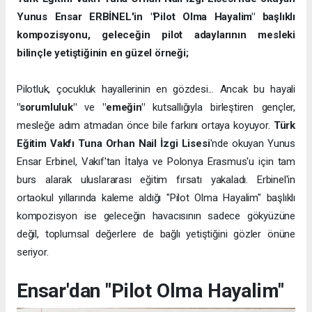
Yunus Ensar ERBİNEL'in "Pilot Olma Hayalim" başlıklı
kompozisyonu, geleceğin pilot adaylarının mesleki
bilinçle yetiştiğinin en güzel örneği;
Pilotluk, çocukluk hayallerinin en gözdesi... Ancak bu hayali
"sorumluluk"
ve
"emeğin"
kutsallığıyla birleştiren gençler,
mesleğe adım atmadan önce bile farkını ortaya koyuyor.
Türk
Eğitim Vakfı Tuna Orhan Nail İzgi Lisesi
'nde okuyan Yunus
Ensar Erbinel, Vakıf'tan İtalya ve Polonya Erasmus'u için tam
burs alarak uluslararası eğitim fırsatı yakaladı. Erbinel'in
ortaokul yıllarında kaleme aldığı "Pilot Olma Hayalim" başlıklı
kompozisyon ise geleceğin havacısının sadece gökyüzüne
değil, toplumsal değerlere de bağlı yetiştiğini gözler önüne
seriyor.
Ensar'dan "Pilot Olma Hayalim"