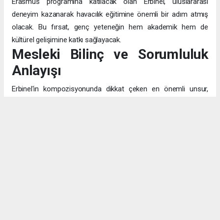
Erasmus programına katılacak olan Erbinel, uluslararası
deneyim kazanarak havacılık eğitimine önemli bir adım atmış
olacak. Bu fırsat, genç yeteneğin hem akademik hem de
kültürel gelişimine katkı sağlayacak.
Mesleki Bilinç ve Sorumluluk
Anlayışı
Erbinel'in kompozisyonunda dikkat çeken en önemli unsur,
pilotluğu sadece "uçak kullanmak" olarak değil, "insanların
canının emanet edildiği" kutsal bir görev olarak algılaması. Bu
bilinç, mesleğin teknik yönünün ötesinde, etik ve toplumsal
sorumluluk boyutunu da kavradığını gösteriyor.
Eğitim ve Aile Desteği
Fen ve matematik alanlarına olan bilinçli yaklaşımı, akademik
hayattaki disiplinli çalışma prensibinin göstergesi. Emekli subay
babasının izinde, hem hukuk hem de havacılık alanlarındaki
potansiyelini değerlendirerek geleceğini planlayan Ensar,