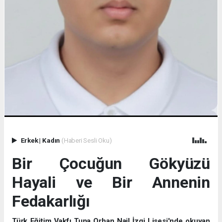
Erkek
|
Kadın
(Haberi Sesli Oku)
Bir Çocuğun Gökyüzü
Hayali ve Bir Annenin
Fedakarlığı
Türk Eğitim Vakfı Tuna Orhan Nail İzgi Lisesi'nde okuyan