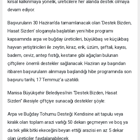
kırsal kalkınmaya yönelik, üreticilere her alanda destek olmaya
devam ediyor.
Başvuruların 30 Haziran’da tamamlanacak olan ‘Destek Bizden,
Hasat Sizden’ sloganıyla başlatılan yeni hibe programı
kapsamında arpa ve buğday üreticileri, büyükbaş ve küçükbaş
hayvan yetiştiricileri ile zeytin, kiraz, erik, üzüm, şeftali, kayısı,
badem, ceviz, antep fıstığı, kestane gibi ağaçları bulunan
çiftçilere önemli destekler sağlanacak. Haziran ayı başından
itibaren başvuruların alınmaya başlandığı hibe programında son
başvuru tarihi, 17 Temmuz’a uzatıldı.
Manisa Büyükşehir Belediyesi’nin “Destek Bizden, Hasat
Sizden” ilkesiyle çiftçiye sunacağı destekler şöyle:
Arpa ve Buğday Tohumu Desteği: Kendisine ait tapulu veya
kiralık olan toplam arazi varlığı 50 dekarı geçmeyen ve boş ya
da tek yıllık bitki ekeceğini beyan ettiği arazisi en az 5 dekar
olan üreticiler faydalanabilecek