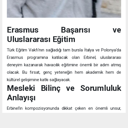
Erasmus Başarısı ve
Uluslararası Eğitim
Türk Eğitim Vakfı'nın sağladığı tam bursla İtalya ve Polonya'da
Erasmus programına katılacak olan Erbinel, uluslararası
deneyim kazanarak havacılık eğitimine önemli bir adım atmış
olacak. Bu fırsat, genç yeteneğin hem akademik hem de
kültürel gelişimine katkı sağlayacak.
Mesleki Bilinç ve Sorumluluk
Anlayışı
Erbinel'in kompozisyonunda dikkat çeken en önemli unsur,
pilotluğu sadece "uçak kullanmak" olarak değil, "insanların
canının emanet edildiği" kutsal bir görev olarak algılaması. Bu