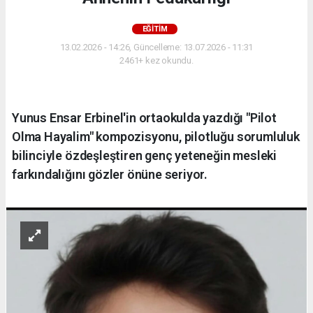
EĞITIM
13.02.2026 - 14:26, Güncelleme: 13.07.2026 - 11:31
2461+ kez okundu.
Yunus Ensar Erbinel'in ortaokulda yazdığı "Pilot
Olma Hayalim" kompozisyonu, pilotluğu sorumluluk
bilinciyle özdeşleştiren genç yeteneğin mesleki
farkındalığını gözler önüne seriyor.