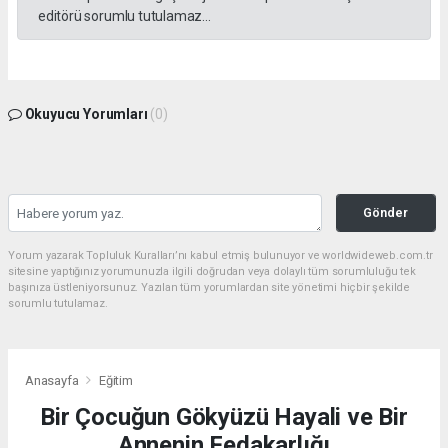
editörü sorumlu tutulamaz...
Okuyucu Yorumları
(0)
Gönder
Yorum yazarak Topluluk Kuralları’nı kabul etmiş bulunuyor ve worldwideweb.com.tr
sitesine yaptığınız yorumunuzla ilgili doğrudan veya dolaylı tüm sorumluluğu tek
başınıza üstleniyorsunuz. Yazılan tüm yorumlardan site yönetimi hiçbir şekilde
sorumlu tutulamaz.
Anasayfa
Eğitim
Bir Çocuğun Gökyüzü Hayali ve Bir
Annenin Fedakarlığı