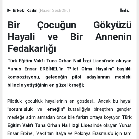
Erkek
|
Kadın
(Haberi Sesli Oku)
Bir Çocuğun Gökyüzü
Hayali ve Bir Annenin
Fedakarlığı
Türk Eğitim Vakfı Tuna Orhan Nail İzgi Lisesi'nde okuyan
Yunus Ensar ERBİNEL'in "Pilot Olma Hayalim" başlıklı
kompozisyonu, geleceğin pilot adaylarının mesleki
bilinçle yetiştiğinin en güzel örneği;
Pilotluk, çocukluk hayallerinin en gözdesi... Ancak bu hayali
"sorumluluk"
ve
"emeğin"
kutsallığıyla birleştiren gençler,
mesleğe adım atmadan önce bile farkını ortaya koyuyor.
Türk
Eğitim Vakfı Tuna Orhan Nail İzgi Lisesi
'nde okuyan Yunus
Ensar Erbinel, Vakıf'tan İtalya ve Polonya Erasmus'u için tam