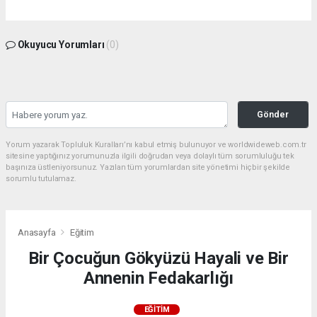
Okuyucu Yorumları
(0)
Gönder
Yorum yazarak Topluluk Kuralları’nı kabul etmiş bulunuyor ve worldwideweb.com.tr
sitesine yaptığınız yorumunuzla ilgili doğrudan veya dolaylı tüm sorumluluğu tek
başınıza üstleniyorsunuz. Yazılan tüm yorumlardan site yönetimi hiçbir şekilde
sorumlu tutulamaz.
Anasayfa
Eğitim
Bir Çocuğun Gökyüzü Hayali ve Bir
Annenin Fedakarlığı
EĞITIM