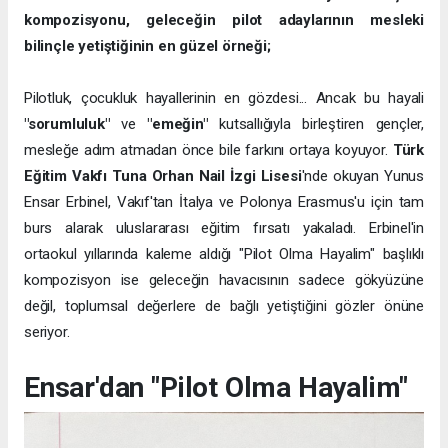
kompozisyonu, geleceğin pilot adaylarının mesleki
bilinçle yetiştiğinin en güzel örneği;
Pilotluk, çocukluk hayallerinin en gözdesi... Ancak bu hayali
"sorumluluk"
ve
"emeğin"
kutsallığıyla birleştiren gençler,
mesleğe adım atmadan önce bile farkını ortaya koyuyor.
Türk
Eğitim Vakfı Tuna Orhan Nail İzgi Lisesi
'nde okuyan Yunus
Ensar Erbinel, Vakıf'tan İtalya ve Polonya Erasmus'u için tam
burs alarak uluslararası eğitim fırsatı yakaladı. Erbinel'in
ortaokul yıllarında kaleme aldığı "Pilot Olma Hayalim" başlıklı
kompozisyon ise geleceğin havacısının sadece gökyüzüne
değil, toplumsal değerlere de bağlı yetiştiğini gözler önüne
seriyor.
Ensar'dan "Pilot Olma Hayalim"