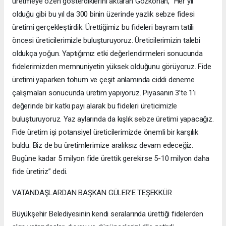
üretmeye özen gösterdiklerini aktaran Gözkonan, “Her yıl
olduğu gibi bu yıl da 300 binin üzerinde yazlık sebze fidesi
üretimi gerçekleştirdik. Ürettiğimiz bu fideleri bayram tatili
öncesi üreticilerimizle buluşturuyoruz. Üreticilerimizin talebi
oldukça yoğun. Yaptığımız etki değerlendirmeleri sonucunda
fidelerimizden memnuniyetin yüksek olduğunu görüyoruz. Fide
üretimi yaparken tohum ve çeşit anlamında ciddi deneme
çalışmaları sonucunda üretim yapıyoruz. Piyasanın 3’te 1’i
değerinde bir katkı payı alarak bu fideleri üreticimizle
buluşturuyoruz. Yaz aylarında da kışlık sebze üretimi yapacağız.
Fide üretim işi potansiyel üreticilerimizde önemli bir karşılık
buldu. Biz de bu üretimlerimize aralıksız devam edeceğiz.
Bugüne kadar 5 milyon fide ürettik gerekirse 5-10 milyon daha
fide üretiriz” dedi.
VATANDAŞLARDAN BAŞKAN GÜLER’E TEŞEKKÜR
Büyükşehir Belediyesinin kendi seralarında ürettiği fidelerden