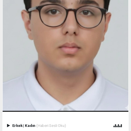
Erkek
|
Kadın
(Haberi Sesli Oku)