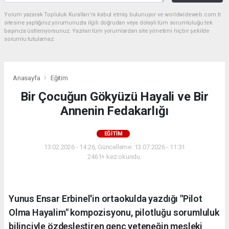
Yorum yazarak Topluluk Kuralları’nı kabul etmiş bulunuyor ve worldwideweb.com.tr
sitesine yaptığınız yorumunuzla ilgili doğrudan veya dolaylı tüm sorumluluğu tek
başınıza üstleniyorsunuz. Yazılan tüm yorumlardan site yönetimi hiçbir şekilde
sorumlu tutulamaz.
Anasayfa
Eğitim
Bir Çocuğun Gökyüzü Hayali ve Bir
Annenin Fedakarlığı
EĞITIM
13.02.2026 - 14:26, Güncelleme: 13.07.2026 - 11:31
2461+ kez okundu.
Yunus Ensar Erbinel'in ortaokulda yazdığı "Pilot
Olma Hayalim" kompozisyonu, pilotluğu sorumluluk
bilinciyle özdeşleştiren genç yeteneğin mesleki