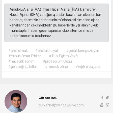
Anadolu Ajansı (AA), İhlas Haber Ajansı (İHA), Demirören
Haber Ajansı (DHA) ve diğer ajanslar tarafından eklenen tüm
haberler, sitemizin editörlerinin müdahalesi olmadan ajans
kanallarından çekilmektedir. Bu haberlerde yer alan hukuki
muhataplar haberi geçen ajanslar olup sitemizin hiç bir
editörü sorumlu tutulamaz...
#pilot olmak
#pilotluk hayali
#çocuk kompozisyon
#Yunus Ensar Erbilen
#Türk Eğitim Vakfı
#havacılık eğitimi
#pilot sorumluluğu
#geleceğin pilotları
#meslek bilinci
#eğitim başarısı
Gürkan BAL
gurkanbal@windowslive.com