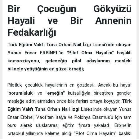
Bir Çocuğun Gökyüzü
Hayali ve Bir Annenin
Fedakarlığı
Türk Eğitim Vakfı Tuna Orhan Nail İzgi Lisesi'nde okuyan
Yunus Ensar ERBİNEL'in "Pilot Olma Hayalim" başlıklı
kompozisyonu, geleceğin pilot adaylarının mesleki
bilinçle yetiştiğinin en güzel örneği;
Pilotluk, çocukluk hayallerinin en gözdesi... Ancak bu hayali
"sorumluluk"
ve
"emeğin"
kutsallığıyla birleştiren gençler,
mesleğe adım atmadan önce bile farkını ortaya koyuyor.
Türk
Eğitim Vakfı Tuna Orhan Nail İzgi Lisesi
'nde okuyan Yunus
Ensar Erbinel, Vakıf'tan İtalya ve Polonya Erasmus'u için tam
burs alarak uluslararası eğitim fırsatı yakaladı. Erbinel'in
ortaokul yıllarında kaleme aldığı "Pilot Olma Hayalim" başlıklı