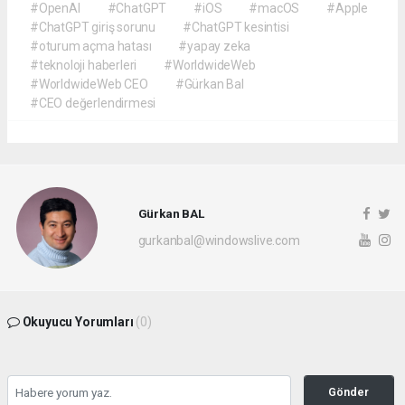
#OpenAI
#ChatGPT
#iOS
#macOS
#Apple
#ChatGPT giriş sorunu
#ChatGPT kesintisi
#oturum açma hatası
#yapay zeka
#teknoloji haberleri
#WorldwideWeb
#WorldwideWeb CEO
#Gürkan Bal
#CEO değerlendirmesi
Gürkan BAL
gurkanbal@windowslive.com
Okuyucu Yorumları
(0)
Gönder