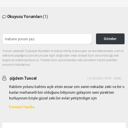
Okuyucu Yorumları
(1)
Gönder
Yorum yazarak Topluluk Kuralları’nı kabul etmiş bulunuyor ve worldwideweb.com.tr
sitesine yaptığınız yorumunuzla ilgili doğrudan veya dolaylı tüm sorumluluğu tek
başınıza üstleniyorsunuz. Yazılan tüm yorumlardan site yönetimi hiçbir şekilde
sorumlu tutulamaz.
çiğdem Tuncel
(13.02.2026 18:49 - #306)
Rabbim yolunu bahtını açık etsin ensar cım senin nekadar zeki ve bir o
kadar merhanetli biri olduğunu biliyorum gülaycım seni yürekten
kutluyorum böyle güzel zeki bir evlat yetiştirdigin için
Yorumu Yanıtla