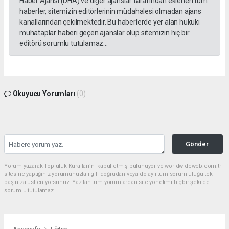
Haber Ajansı (DHA) ve diğer ajanslar tarafından eklenen tüm
haberler, sitemizin editörlerinin müdahalesi olmadan ajans
kanallarından çekilmektedir. Bu haberlerde yer alan hukuki
muhataplar haberi geçen ajanslar olup sitemizin hiç bir
editörü sorumlu tutulamaz...
Okuyucu Yorumları
(0)
Gönder
Yorum yazarak Topluluk Kuralları’nı kabul etmiş bulunuyor ve worldwideweb.com.tr
sitesine yaptığınız yorumunuzla ilgili doğrudan veya dolaylı tüm sorumluluğu tek
başınıza üstleniyorsunuz. Yazılan tüm yorumlardan site yönetimi hiçbir şekilde
sorumlu tutulamaz.