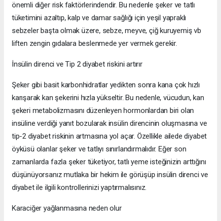
önemli diğer risk faktörlerindendir. Bu nedenle şeker ve tatlı
tüketimini azaltıp, kalp ve damar sağlığı için yeşil yapraklı
sebzeler başta olmak üzere, sebze, meyve, çiğ kuruyemiş vb
liften zengin gıdalara beslenmede yer vermek gerekir.
İnsülin direnci ve Tip 2 diyabet riskini artırır
Şeker gibi basit karbonhidratlar yedikten sonra kana çok hızlı
karışarak kan şekerini hızla yükseltir. Bu nedenle, vücudun, kan
şekeri metabolizmasını düzenleyen hormonlardan biri olan
insüline verdiği yanıt bozularak insülin direncinin oluşmasına ve
tip-2 diyabet riskinin artmasına yol açar. Özellikle ailede diyabet
öyküsü olanlar şeker ve tatlıyı sınırlandırmalıdır. Eğer son
zamanlarda fazla şeker tüketiyor, tatlı yeme isteğinizin arttığını
düşünüyorsanız mutlaka bir hekim ile görüşüp insülin direnci ve
diyabet ile ilgili kontrollerinizi yaptırmalısınız.
Karaciğer yağlanmasına neden olur