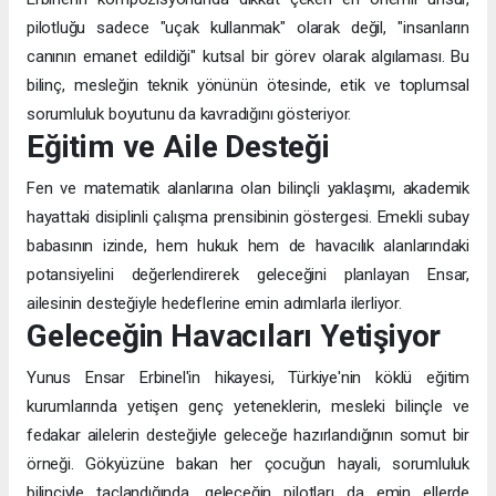
pilotluğu sadece "uçak kullanmak" olarak değil, "insanların
canının emanet edildiği" kutsal bir görev olarak algılaması. Bu
bilinç, mesleğin teknik yönünün ötesinde, etik ve toplumsal
sorumluluk boyutunu da kavradığını gösteriyor.
Eğitim ve Aile Desteği
Fen ve matematik alanlarına olan bilinçli yaklaşımı, akademik
hayattaki disiplinli çalışma prensibinin göstergesi. Emekli subay
babasının izinde, hem hukuk hem de havacılık alanlarındaki
potansiyelini değerlendirerek geleceğini planlayan Ensar,
ailesinin desteğiyle hedeflerine emin adımlarla ilerliyor.
Geleceğin Havacıları Yetişiyor
Yunus Ensar Erbinel'in hikayesi, Türkiye'nin köklü eğitim
kurumlarında yetişen genç yeteneklerin, mesleki bilinçle ve
fedakar ailelerin desteğiyle geleceğe hazırlandığının somut bir
örneği. Gökyüzüne bakan her çocuğun hayali, sorumluluk
bilinciyle taçlandığında, geleceğin pilotları da emin ellerde