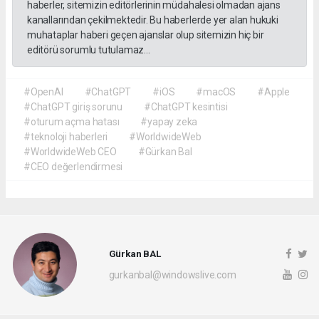
haberler, sitemizin editörlerinin müdahalesi olmadan ajans
kanallarından çekilmektedir. Bu haberlerde yer alan hukuki
muhataplar haberi geçen ajanslar olup sitemizin hiç bir
editörü sorumlu tutulamaz...
#OpenAI
#ChatGPT
#iOS
#macOS
#Apple
#ChatGPT giriş sorunu
#ChatGPT kesintisi
#oturum açma hatası
#yapay zeka
#teknoloji haberleri
#WorldwideWeb
#WorldwideWeb CEO
#Gürkan Bal
#CEO değerlendirmesi
Gürkan BAL
gurkanbal@windowslive.com