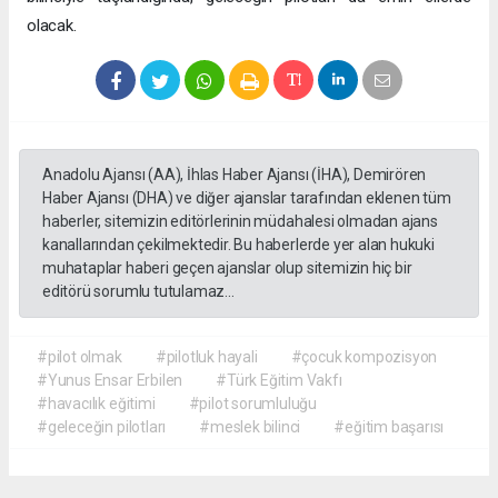
olacak.
Anadolu Ajansı (AA), İhlas Haber Ajansı (İHA), Demirören
Haber Ajansı (DHA) ve diğer ajanslar tarafından eklenen tüm
haberler, sitemizin editörlerinin müdahalesi olmadan ajans
kanallarından çekilmektedir. Bu haberlerde yer alan hukuki
muhataplar haberi geçen ajanslar olup sitemizin hiç bir
editörü sorumlu tutulamaz...
#pilot olmak
#pilotluk hayali
#çocuk kompozisyon
#Yunus Ensar Erbilen
#Türk Eğitim Vakfı
#havacılık eğitimi
#pilot sorumluluğu
#geleceğin pilotları
#meslek bilinci
#eğitim başarısı