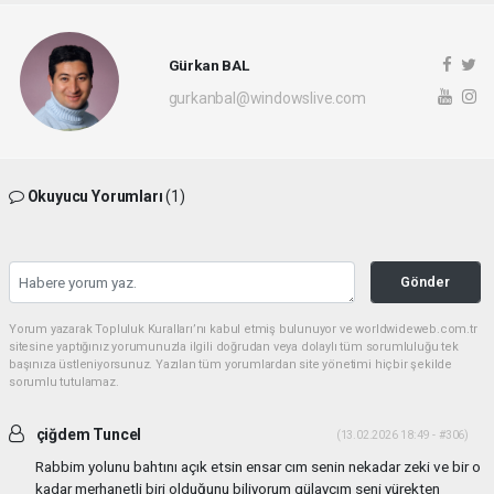
Gürkan BAL
gurkanbal@windowslive.com
Okuyucu Yorumları
(1)
Gönder
Yorum yazarak Topluluk Kuralları’nı kabul etmiş bulunuyor ve worldwideweb.com.tr
sitesine yaptığınız yorumunuzla ilgili doğrudan veya dolaylı tüm sorumluluğu tek
başınıza üstleniyorsunuz. Yazılan tüm yorumlardan site yönetimi hiçbir şekilde
sorumlu tutulamaz.
çiğdem Tuncel
(13.02.2026 18:49 - #306)
Rabbim yolunu bahtını açık etsin ensar cım senin nekadar zeki ve bir o
kadar merhanetli biri olduğunu biliyorum gülaycım seni yürekten