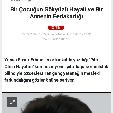
Anasayfa
Eğitim
Bir Çocuğun Gökyüzü Hayali ve Bir
Annenin Fedakarlığı
EĞITIM
13.02.2026 - 14:26, Güncelleme: 13.07.2026 - 11:31
2463+ kez okundu.
Yunus Ensar Erbinel'in ortaokulda yazdığı "Pilot
Olma Hayalim" kompozisyonu, pilotluğu sorumluluk
bilinciyle özdeşleştiren genç yeteneğin mesleki
farkındalığını gözler önüne seriyor.