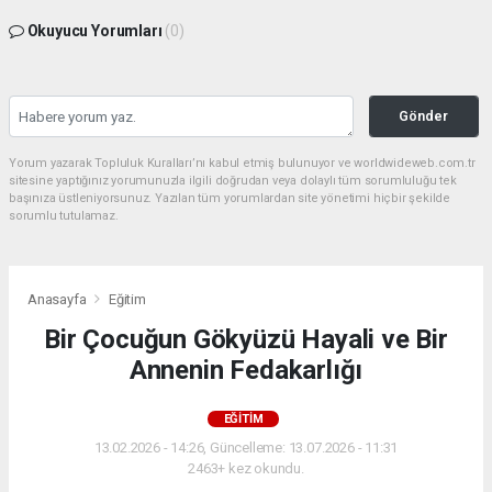
Okuyucu Yorumları
(0)
Gönder
Yorum yazarak Topluluk Kuralları’nı kabul etmiş bulunuyor ve worldwideweb.com.tr
sitesine yaptığınız yorumunuzla ilgili doğrudan veya dolaylı tüm sorumluluğu tek
başınıza üstleniyorsunuz. Yazılan tüm yorumlardan site yönetimi hiçbir şekilde
sorumlu tutulamaz.
Anasayfa
Eğitim
Bir Çocuğun Gökyüzü Hayali ve Bir
Annenin Fedakarlığı
EĞITIM
13.02.2026 - 14:26, Güncelleme: 13.07.2026 - 11:31
2463+ kez okundu.