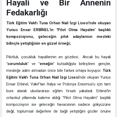
Hayali ve Bir Annenin
Fedakarlığı
Türk Eğitim Vakfı Tuna Orhan Nail İzgi Lisesi'nde okuyan
Yunus Ensar ERBİNEL'in "Pilot Olma Hayalim" başlıklı
kompozisyonu, geleceğin pilot adaylarının mesleki
bilinçle yetiştiğinin en güzel örneği;
Pilotluk, çocukluk hayallerinin en gözdesi... Ancak bu hayali
"sorumluluk"
ve
"emeğin"
kutsallığıyla birleştiren gençler,
mesleğe adım atmadan önce bile farkını ortaya koyuyor.
Türk
Eğitim Vakfı Tuna Orhan Nail İzgi Lisesi
'nde okuyan Yunus
Ensar Erbinel, Vakıf'tan İtalya ve Polonya Erasmus'u için tam
burs alarak uluslararası eğitim fırsatı yakaladı. Erbinel'in
ortaokul yıllarında kaleme aldığı "Pilot Olma Hayalim" başlıklı
kompozisyon ise geleceğin havacısının sadece gökyüzüne
değil, toplumsal değerlere de bağlı yetiştiğini gözler önüne