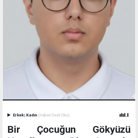
Erkek
|
Kadın
(Haberi Sesli Oku)
Bir Çocuğun Gökyüzü