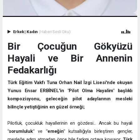
Erkek
|
Kadın
(Haberi Sesli Oku)
Bir Çocuğun Gökyüzü
Hayali ve Bir Annenin
Fedakarlığı
Türk Eğitim Vakfı Tuna Orhan Nail İzgi Lisesi'nde okuyan
Yunus Ensar ERBİNEL'in "Pilot Olma Hayalim" başlıklı
kompozisyonu, geleceğin pilot adaylarının mesleki
bilinçle yetiştiğinin en güzel örneği;
Pilotluk, çocukluk hayallerinin en gözdesi... Ancak bu hayali
"sorumluluk"
ve
"emeğin"
kutsallığıyla birleştiren gençler,
mesleğe adım atmadan önce bile farkını ortaya koyuyor.
Türk