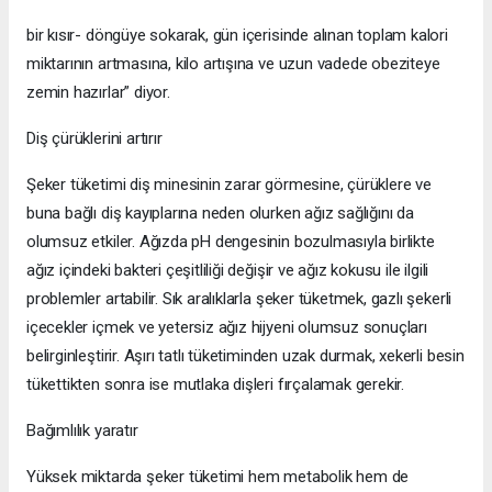
bir kısır- döngüye sokarak, gün içerisinde alınan toplam kalori
miktarının artmasına, kilo artışına ve uzun vadede obeziteye
zemin hazırlar” diyor.
Diş çürüklerini artırır
Şeker tüketimi diş minesinin zarar görmesine, çürüklere ve
buna bağlı diş kayıplarına neden olurken ağız sağlığını da
olumsuz etkiler. Ağızda pH dengesinin bozulmasıyla birlikte
ağız içindeki bakteri çeşitliliği değişir ve ağız kokusu ile ilgili
problemler artabilir. Sık aralıklarla şeker tüketmek, gazlı şekerli
içecekler içmek ve yetersiz ağız hijyeni olumsuz sonuçları
belirginleştirir. Aşırı tatlı tüketiminden uzak durmak, xekerli besin
tükettikten sonra ise mutlaka dişleri fırçalamak gerekir.
Bağımlılık yaratır
Yüksek miktarda şeker tüketimi hem metabolik hem de