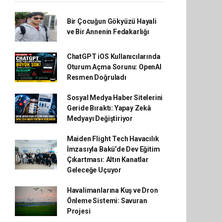
Bir Çocuğun Gökyüzü Hayali
ve Bir Annenin Fedakarlığı
ChatGPT iOS Kullanıcılarında
Oturum Açma Sorunu: OpenAI
Resmen Doğruladı
Sosyal Medya Haber Sitelerini
Geride Bıraktı: Yapay Zekâ
Medyayı Değiştiriyor
Maiden Flight Tech Havacılık
İmzasıyla Bakü’de Dev Eğitim
Çıkartması: Altın Kanatlar
Geleceğe Uçuyor
Havalimanlarına Kuş ve Dron
Önleme Sistemi: Savuran
Projesi