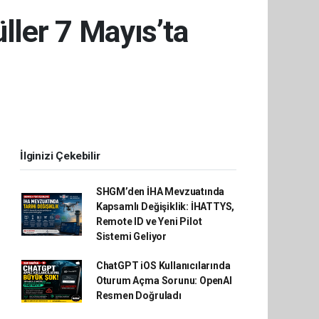
üller 7 Mayıs’ta
İlginizi Çekebilir
SHGM’den İHA Mevzuatında
Kapsamlı Değişiklik: İHATTYS,
Remote ID ve Yeni Pilot
Sistemi Geliyor
ChatGPT iOS Kullanıcılarında
Oturum Açma Sorunu: OpenAI
Resmen Doğruladı