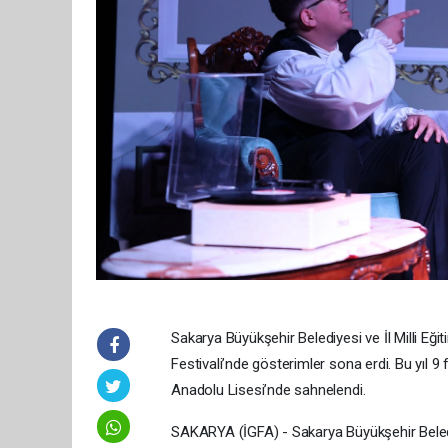
Sakarya Büyükşehir Belediyesi ve İl Milli Eğit
Festivali’nde gösterimler sona erdi. Bu yıl 9 f
Anadolu Lisesi’nde sahnelendi.
SAKARYA (İGFA) - Sakarya Büyükşehir Belediye