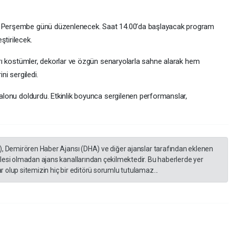
ıs Perşembe günü düzenlenecek. Saat 14.00’da başlayacak program
ştirilecek.
kları kostümler, dekorlar ve özgün senaryolarla sahne alarak hem
ni sergiledi.
 salonu doldurdu. Etkinlik boyunca sergilenen performanslar,
), Demirören Haber Ajansı (DHA) ve diğer ajanslar tarafından eklenen
lesi olmadan ajans kanallarından çekilmektedir. Bu haberlerde yer
 olup sitemizin hiç bir editörü sorumlu tutulamaz...