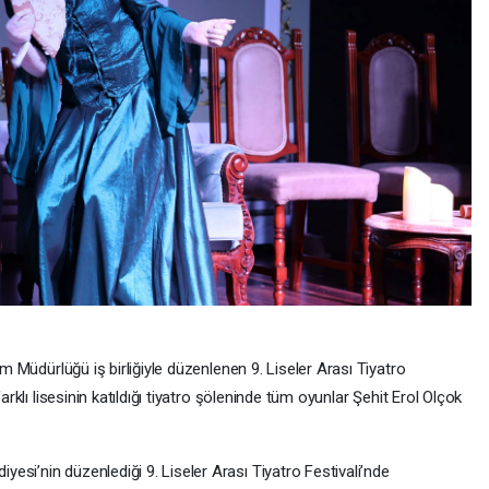
im Müdürlüğü iş birliğiyle düzenlenen 9. Liseler Arası Tiyatro
arklı lisesinin katıldığı tiyatro şöleninde tüm oyunlar Şehit Erol Olçok
si’nin düzenlediği 9. Liseler Arası Tiyatro Festivali’nde