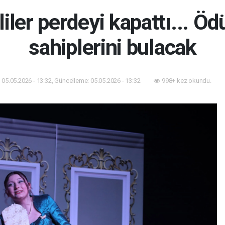
liler perdeyi kapattı... Öd
sahiplerini bulacak
05.05.2026 - 13:32, Güncelleme: 05.05.2026 - 13:32
998+ kez okundu.