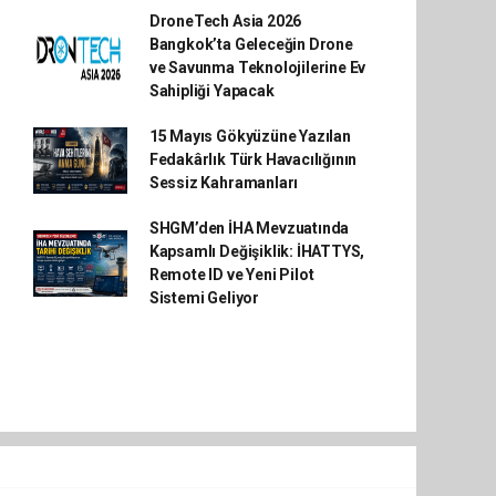
DroneTech Asia 2026
Bangkok’ta Geleceğin Drone
ve Savunma Teknolojilerine Ev
Sahipliği Yapacak
15 Mayıs Gökyüzüne Yazılan
Fedakârlık Türk Havacılığının
Sessiz Kahramanları
SHGM’den İHA Mevzuatında
Kapsamlı Değişiklik: İHATTYS,
Remote ID ve Yeni Pilot
Sistemi Geliyor