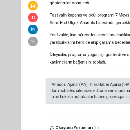
gösterimler sona erdi.
Festivalin kapanış ve ödül programı 7 May
Şehit Erol Olçok Anadolu Lisesi’nde gerçekle
Festivalde, lise öğrencileri kendi tasarladı
yaratıcılıklarını hem de ekip çalışma becerileri
İzleyiciler, programa yoğun ilgi gösterdi ve
katılımcıların beğenisini topladı.
Anadolu Ajansı (AA), İhlas Haber Ajansı (İHA
tüm haberler, sitemizin editörlerinin müdaha
alan hukuki muhataplar haberi geçen ajanslar
Okuyucu Yorumları
(0)