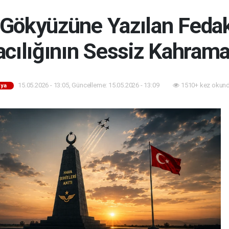
Gökyüzüne Yazılan Fedak
cılığının Sessiz Kahrama
15.05.2026 - 13:05, Güncelleme: 15.05.2026 - 13:09
1510+ kez okund
ya