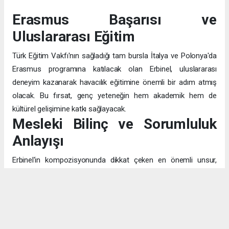
Erasmus Başarısı ve
Uluslararası Eğitim
Türk Eğitim Vakfı'nın sağladığı tam bursla İtalya ve Polonya'da
Erasmus programına katılacak olan Erbinel, uluslararası
deneyim kazanarak havacılık eğitimine önemli bir adım atmış
olacak. Bu fırsat, genç yeteneğin hem akademik hem de
kültürel gelişimine katkı sağlayacak.
Mesleki Bilinç ve Sorumluluk
Anlayışı
Erbinel'in kompozisyonunda dikkat çeken en önemli unsur,
pilotluğu sadece "uçak kullanmak" olarak değil, "insanların
canının emanet edildiği" kutsal bir görev olarak algılaması. Bu
bilinç, mesleğin teknik yönünün ötesinde, etik ve toplumsal
sorumluluk boyutunu da kavradığını gösteriyor.
Eğitim ve Aile Desteği