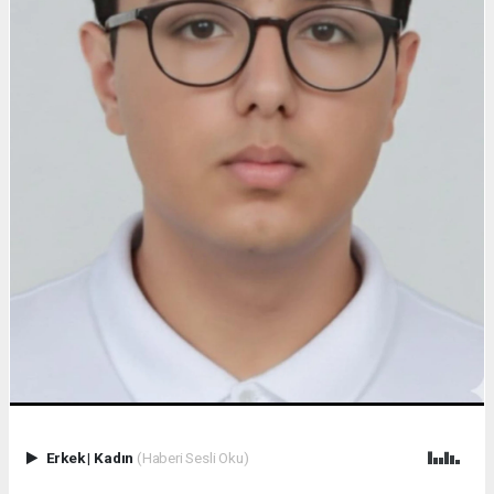
Erkek
|
Kadın
(Haberi Sesli Oku)