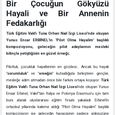
Bir Çocuğun Gökyüzü
Hayali ve Bir Annenin
Fedakarlığı
Türk Eğitim Vakfı Tuna Orhan Nail İzgi Lisesi'nde okuyan
Yunus Ensar ERBİNEL'in "Pilot Olma Hayalim" başlıklı
kompozisyonu, geleceğin pilot adaylarının mesleki
bilinçle yetiştiğinin en güzel örneği;
Pilotluk, çocukluk hayallerinin en gözdesi... Ancak bu hayali
"sorumluluk"
ve
"emeğin"
kutsallığıyla birleştiren gençler,
mesleğe adım atmadan önce bile farkını ortaya koyuyor.
Türk
Eğitim Vakfı Tuna Orhan Nail İzgi Lisesi
'nde okuyan Yunus
Ensar Erbinel, Vakıf'tan İtalya ve Polonya Erasmus'u için tam
burs alarak uluslararası eğitim fırsatı yakaladı. Erbinel'in
ortaokul yıllarında kaleme aldığı "Pilot Olma Hayalim" başlıklı
kompozisyon ise geleceğin havacısının sadece gökyüzüne