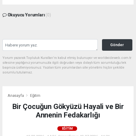
Okuyucu Yorumları
(0)
Gönder
Yorum yazarak Topluluk Kuralları’nı kabul etmiş bulunuyor ve worldwideweb.com.tr
sitesine yaptığınız yorumunuzla ilgili doğrudan veya dolaylı tüm sorumluluğu tek
başınıza üstleniyorsunuz. Yazılan tüm yorumlardan site yönetimi hiçbir şekilde
sorumlu tutulamaz.
Anasayfa
Eğitim
Bir Çocuğun Gökyüzü Hayali ve Bir
Annenin Fedakarlığı
EĞITIM