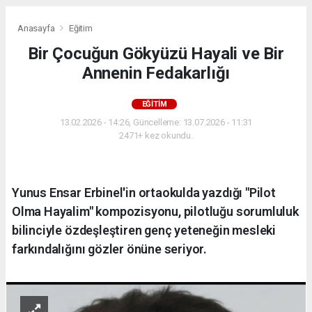
Anasayfa
Eğitim
Bir Çocuğun Gökyüzü Hayali ve Bir
Annenin Fedakarlığı
EĞITIM
13.02.2026 - 14:26, Güncelleme: 13.07.2026 - 11:31
2471+ kez okundu.
Yunus Ensar Erbinel'in ortaokulda yazdığı "Pilot
Olma Hayalim" kompozisyonu, pilotluğu sorumluluk
bilinciyle özdeşleştiren genç yeteneğin mesleki
farkındalığını gözler önüne seriyor.