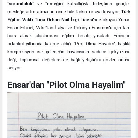
"sorumluluk"
ve
"emeğin"
kutsallığıyla birleştiren gençler,
mesleğe adım atmadan önce bile farkını ortaya koyuyor.
Türk
Eğitim Vakfı Tuna Orhan Nail İzgi Lisesi
'nde okuyan Yunus
Ensar Erbinel, Vakıf'tan İtalya ve Polonya Erasmus'u için tam
burs alarak uluslararası eğitim fırsatı yakaladı. Erbinel'in
ortaokul yıllarında kaleme aldığı "Pilot Olma Hayalim" başlıklı
kompozisyon ise geleceğin havacısının sadece gökyüzüne
değil, toplumsal değerlere de bağlı yetiştiğini gözler önüne
seriyor.
Ensar'dan "Pilot Olma Hayalim"