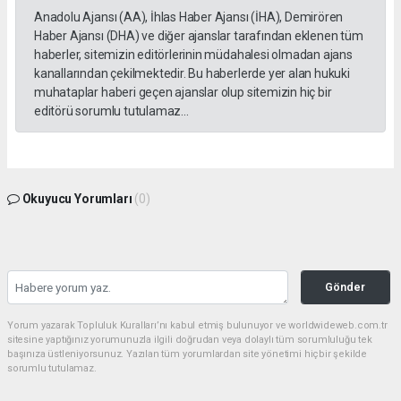
Anadolu Ajansı (AA), İhlas Haber Ajansı (İHA), Demirören
Haber Ajansı (DHA) ve diğer ajanslar tarafından eklenen tüm
haberler, sitemizin editörlerinin müdahalesi olmadan ajans
kanallarından çekilmektedir. Bu haberlerde yer alan hukuki
muhataplar haberi geçen ajanslar olup sitemizin hiç bir
editörü sorumlu tutulamaz...
Okuyucu Yorumları
(0)
Gönder
Yorum yazarak Topluluk Kuralları’nı kabul etmiş bulunuyor ve worldwideweb.com.tr
sitesine yaptığınız yorumunuzla ilgili doğrudan veya dolaylı tüm sorumluluğu tek
başınıza üstleniyorsunuz. Yazılan tüm yorumlardan site yönetimi hiçbir şekilde
sorumlu tutulamaz.