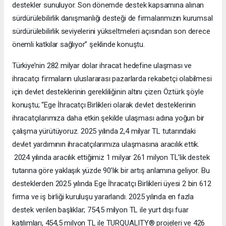
destekler sunuluyor. Son dönemde destek kapsamına alınan
sürdürülebilirlik danışmanlığı desteği de firmalarımızın kurumsal
sürdürülebilirlik seviyelerini yükseltmeleri açısından son derece
önemli katkılar sağlıyor” şeklinde konuştu.
Türkiye’nin 282 milyar dolar ihracat hedefine ulaşması ve
ihracatçı firmaların uluslararası pazarlarda rekabetçi olabilmesi
için devlet desteklerinin gerekliliğinin altını çizen Öztürk şöyle
konuştu; “Ege İhracatçı Birlikleri olarak devlet desteklerinin
ihracatçılarımıza daha etkin şekilde ulaşması adına yoğun bir
çalışma yürütüyoruz. 2025 yılında 2,4 milyar TL tutarındaki
devlet yardımının ihracatçılarımıza ulaşmasına aracılık ettik.
2024 yılında aracılık ettiğimiz 1 milyar 261 milyon TL’lik destek
tutarına göre yaklaşık yüzde 90’lık bir artış anlamına geliyor. Bu
desteklerden 2025 yılında Ege İhracatçı Birlikleri üyesi 2 bin 612
firma ve iş birliği kuruluşu yararlandı. 2025 yılında en fazla
destek verilen başlıklar; 754,5 milyon TL ile yurt dışı fuar
katılımları, 454,5 milyon TL ile TURQUALITY® projeleri ve 426