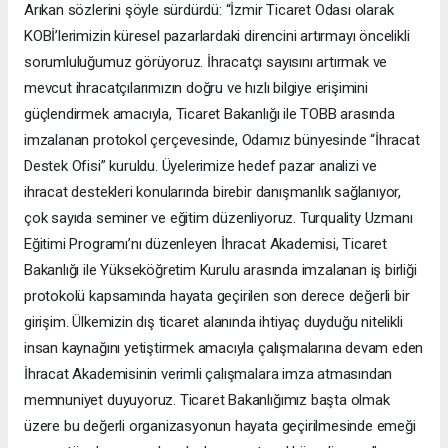
Arıkan sözlerini şöyle sürdürdü: “İzmir Ticaret Odası olarak
KOBİ’lerimizin küresel pazarlardaki direncini artırmayı öncelikli
sorumluluğumuz görüyoruz. İhracatçı sayısını artırmak ve
mevcut ihracatçılarımızın doğru ve hızlı bilgiye erişimini
güçlendirmek amacıyla, Ticaret Bakanlığı ile TOBB arasında
imzalanan protokol çerçevesinde, Odamız bünyesinde “İhracat
Destek Ofisi” kuruldu. Üyelerimize hedef pazar analizi ve
ihracat destekleri konularında birebir danışmanlık sağlanıyor,
çok sayıda seminer ve eğitim düzenliyoruz. Turquality Uzmanı
Eğitimi Programı’nı düzenleyen İhracat Akademisi, Ticaret
Bakanlığı ile Yükseköğretim Kurulu arasında imzalanan iş birliği
protokolü kapsamında hayata geçirilen son derece değerli bir
girişim. Ülkemizin dış ticaret alanında ihtiyaç duyduğu nitelikli
insan kaynağını yetiştirmek amacıyla çalışmalarına devam eden
İhracat Akademisinin verimli çalışmalara imza atmasından
memnuniyet duyuyoruz. Ticaret Bakanlığımız başta olmak
üzere bu değerli organizasyonun hayata geçirilmesinde emeği