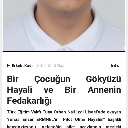
Erkek
|
Kadın
(Haberi Sesli Oku)
Bir Çocuğun Gökyüzü
Hayali ve Bir Annenin
Fedakarlığı
Türk Eğitim Vakfı Tuna Orhan Nail İzgi Lisesi'nde okuyan
Yunus Ensar ERBİNEL'in "Pilot Olma Hayalim" başlıklı
kompozisyonu, geleceğin pilot adaylarının mesleki