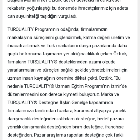
rekabetin yoğunlaştığı bu dönemde ihracatçılarımız için adeta
can suyu niteliği taşıdığını vurguladı.
TURQUALITY Programının odağında; firmalarımızın
markalaşma süreçlerini güçlendirmek, katma değerli üretim ve
ihracatı artırmak ve Türk markalarını dünya pazarlarında daha
güçlü bir konuma taşımanın yer aldığına dikkati çeken Öztürk;
firmaların TURQUALITY® desteklerinden azami ölçüde
yararlanmaları ve süreçleri sağlıklı şekilde yönetebilmeleri için
uzman insan kaynağının önemine dikkat çekti. Öztürk, “Bu
nedenle TURQUALITY® Uzmanı Eğitim Programı’nın İzmir’de
düzenlenmesini son derece kıymetli buluyoruz. Marka ve
TURQUALITY® Desteğine İlişkin Genelge kapsamında
firmalarımıza tanıtımdan fuarlara, kurumsal altyapıya yönelik
danışmanlık desteğinden istihdam desteğine, hedef pazara
yönelik danışmanlık desteğinden birim desteğine, franchise
desteğinden, Pazar araştırma raporları desteğine çok farklı