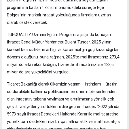
programına katılan 172 isim önümüzdeki süreçte Ege
Bölgesi’nin markalı ihracat yolculuğunda firmalara uzman
olarak destek verecek.
TURQUALITY Uzmanı Eğitim Programı açılışında konuşan
İhracat Genel Müdür Yardımcısı Bülent Tuncer, 2025 yılının
küresel belirsizliklerin arttığı ve korumacılığın güç kazandığı bir
dönem olduğunu, buna rağmen, 2025’te mal ihracatımız 273,4
milyar dolarla rekor kırdığını, hizmetler ihracatımız ise 122,6
milyar dolara yükseldiğini vurguladı.
Ticaret Bakanlığı olarak ülkemizin yatırım – istihdam – üretim –
sürdürülebilir kalkınma politikasının en önemli bileşenlerinden
olan ihracatın, tabana yayılması ve artırılmasına yönelik çok
çeşitli faaliyetler yürüttüklerini dile getiren Tuncer, “2022 yılında
5973 sayılı İhracat Destekleri Hakkında Karar ile mal ticaretine
yönelik tüm desteklerimizi bir çatı altına aldık ve mal ihracatçısı
şirketlerimizin yurt dışı operasyonlarının neredeyse her