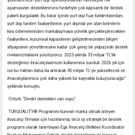
aşamasının desteklenmesi hedefiyle çok kapsamlı bir destek
paketi kurguladık. Bu karar içinde yurt dışı fuar katılımlarından,
yurt dışı tanıtım faaliyetlerine; yurt dışında yer alan birimlerin
kira ödemelerinden markalaşmaya yönelik gerçekleştirecekleri
faaliyetlere, kurumsal kapasitenin geliştirilmesinden bilişim
altyapısının yönetilmesine kadar çok geniş bir yelpazede destek
mekanizmalarını yürütüyoruz. 2025 yılında 33 milyar TL’lik
desteğimizi ihracatçılarımızın kullanımına sunduk. 2026 yılı için
ise bu miktarı daha da artırarak 45 milyar TL’ye yükseltecek ve
ihracatçılarımıza çok daha yüksek bir kaynakla buluşturacağız”
şeklinde konuştu.
Öztürk: “Devlet destekleri can suyu”
TURQUALITY® Programını küresel marka olmak isteyen
ihracatçı firmalar için hazırlanmış terzi işi stratejik bir destek
programı olarak tanımlayan Ege İhracatçı Birlikleri Koordinatör
Başkanı Muhammet Öztürk, devlet desteklerini de küresel