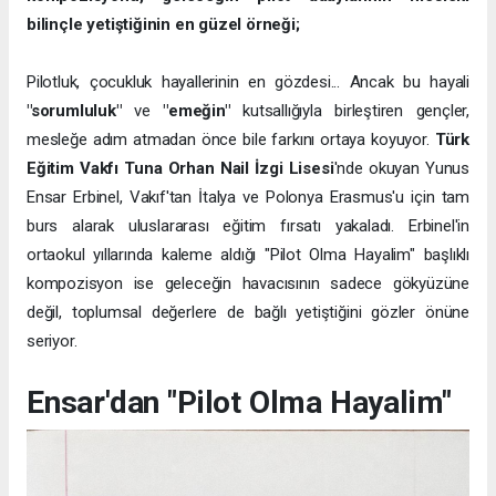
bilinçle yetiştiğinin en güzel örneği;
Pilotluk, çocukluk hayallerinin en gözdesi... Ancak bu hayali
"sorumluluk"
ve
"emeğin"
kutsallığıyla birleştiren gençler,
mesleğe adım atmadan önce bile farkını ortaya koyuyor.
Türk
Eğitim Vakfı Tuna Orhan Nail İzgi Lisesi
'nde okuyan Yunus
Ensar Erbinel, Vakıf'tan İtalya ve Polonya Erasmus'u için tam
burs alarak uluslararası eğitim fırsatı yakaladı. Erbinel'in
ortaokul yıllarında kaleme aldığı "Pilot Olma Hayalim" başlıklı
kompozisyon ise geleceğin havacısının sadece gökyüzüne
değil, toplumsal değerlere de bağlı yetiştiğini gözler önüne
seriyor.
Ensar'dan "Pilot Olma Hayalim"