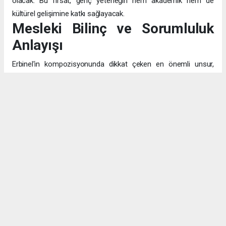
olacak. Bu fırsat, genç yeteneğin hem akademik hem de
kültürel gelişimine katkı sağlayacak.
Mesleki Bilinç ve Sorumluluk
Anlayışı
Erbinel'in kompozisyonunda dikkat çeken en önemli unsur,
pilotluğu sadece "uçak kullanmak" olarak değil, "insanların
canının emanet edildiği" kutsal bir görev olarak algılaması. Bu
bilinç, mesleğin teknik yönünün ötesinde, etik ve toplumsal
sorumluluk boyutunu da kavradığını gösteriyor.
Eğitim ve Aile Desteği
Fen ve matematik alanlarına olan bilinçli yaklaşımı, akademik
hayattaki disiplinli çalışma prensibinin göstergesi. Emekli subay
babasının izinde, hem hukuk hem de havacılık alanlarındaki
potansiyelini değerlendirerek geleceğini planlayan Ensar,
ailesinin desteğiyle hedeflerine emin adımlarla ilerliyor.
Geleceğin Havacıları Yetişiyor