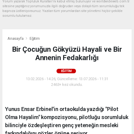
Yorum yazarak Topluluk Kuralları’nı kabul etmiş bulunuyor ve worldwideweb.com.tr
sitesine yaptığınız yorumunuzla ilgili doğrudan veya dolaylı tüm sorumluluğu tek
başınıza üstleniyorsunuz. Yazılan tüm yorumlardan site yönetimi hiçbir şekilde
sorumlu tutulamaz.
Anasayfa
Eğitim
Bir Çocuğun Gökyüzü Hayali ve Bir
Annenin Fedakarlığı
EĞITIM
13.02.2026 - 14:26, Güncelleme: 13.07.2026 - 11:31
2463+ kez okundu.
Yunus Ensar Erbinel'in ortaokulda yazdığı "Pilot
Olma Hayalim" kompozisyonu, pilotluğu sorumluluk
bilinciyle özdeşleştiren genç yeteneğin mesleki
farkındalığını gözler önüne seriyor.