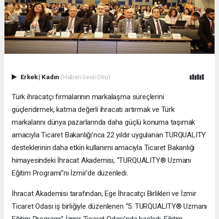
Erkek
|
Kadın
(Haberi Sesli Oku)
Türk ihracatçı firmalarının markalaşma süreçlerini
güçlendirmek, katma değerli ihracatı artırmak ve Türk
markalarını dünya pazarlarında daha güçlü konuma taşımak
amacıyla Ticaret Bakanlığı’nca 22 yıldır uygulanan TURQUALITY
desteklerinin daha etkin kullanımı amacıyla Ticaret Bakanlığı
himayesindeki İhracat Akademisi, “TURQUALITY® Uzmanı
Eğitim Programı”nı İzmir’de düzenledi.
İhracat Akademisi tarafından, Ege İhracatçı Birlikleri ve İzmir
Ticaret Odası iş birliğiyle düzenlenen “5. TURQUALITY® Uzmanı
Eğitim Programı” İzmir Ticaret Odası’nda başladı. Eğitim