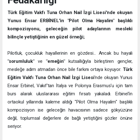
Fedakarlığı
Türk Eğitim Vakfı Tuna Orhan Nail İzgi Lisesi'nde okuyan
Yunus Ensar ERBİNEL'in "Pilot Olma Hayalim" başlıklı
kompozisyonu, geleceğin pilot adaylarının mesleki
bilinçle yetiştiğinin en güzel örneği;
Pilotluk, çocukluk hayallerinin en gözdesi... Ancak bu hayali
"sorumluluk"
ve
"emeğin"
kutsallığıyla birleştiren gençler,
mesleğe adım atmadan önce bile farkını ortaya koyuyor.
Türk
Eğitim Vakfı Tuna Orhan Nail İzgi Lisesi
'nde okuyan Yunus
Ensar Erbinel, Vakıf'tan İtalya ve Polonya Erasmus'u için tam
burs alarak uluslararası eğitim fırsatı yakaladı. Erbinel'in
ortaokul yıllarında kaleme aldığı "Pilot Olma Hayalim" başlıklı
kompozisyon ise geleceğin havacısının sadece gökyüzüne
değil, toplumsal değerlere de bağlı yetiştiğini gözler önüne
seriyor.