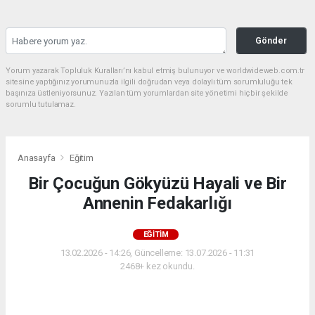
Gönder
Yorum yazarak Topluluk Kuralları’nı kabul etmiş bulunuyor ve worldwideweb.com.tr
sitesine yaptığınız yorumunuzla ilgili doğrudan veya dolaylı tüm sorumluluğu tek
başınıza üstleniyorsunuz. Yazılan tüm yorumlardan site yönetimi hiçbir şekilde
sorumlu tutulamaz.
Anasayfa
Eğitim
Bir Çocuğun Gökyüzü Hayali ve Bir
Annenin Fedakarlığı
EĞITIM
13.02.2026 - 14:26, Güncelleme: 13.07.2026 - 11:31
2468+ kez okundu.