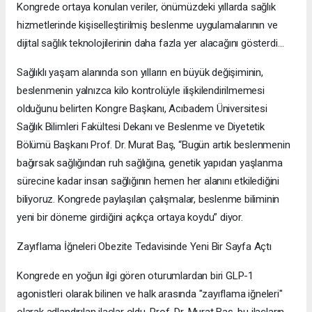
Kongrede ortaya konulan veriler, önümüzdeki yıllarda sağlık
hizmetlerinde kişiselleştirilmiş beslenme uygulamalarının ve
dijital sağlık teknolojilerinin daha fazla yer alacağını gösterdi…
Sağlıklı yaşam alanında son yılların en büyük değişiminin,
beslenmenin yalnızca kilo kontrolüyle ilişkilendirilmemesi
olduğunu belirten Kongre Başkanı, Acıbadem Üniversitesi
Sağlık Bilimleri Fakültesi Dekanı ve Beslenme ve Diyetetik
Bölümü Başkanı Prof. Dr. Murat Baş, “Bugün artık beslenmenin
bağırsak sağlığından ruh sağlığına, genetik yapıdan yaşlanma
sürecine kadar insan sağlığının hemen her alanını etkilediğini
biliyoruz. Kongrede paylaşılan çalışmalar, beslenme biliminin
yeni bir döneme girdiğini açıkça ortaya koydu” diyor.
Zayıflama İğneleri Obezite Tedavisinde Yeni Bir Sayfa Açtı
Kongrede en yoğun ilgi gören oturumlardan biri GLP-1
agonistleri olarak bilinen ve halk arasında "zayıflama iğneleri"
olarak adlandırılan ilaçlar oldu. Prof. Dr. Murat Baş, bu ilaçların