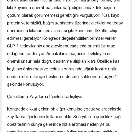
kilo kaybında önemli başarılar sağladığını ancak tek başına
çözüm olarak görülmemesi gerektiğini vurguluyor: “Kas kaybı,
protein yetersizliği, bağırsak sistemi üzerindeki etkiler ve tedavi
sonrasında kilonun geri alınması gibi konuların dikkatle takip
edilmesi gerekiyor. Kongrede değerlendirilen bilimsel veriler,
GLP-1 tedavilerinin obeziteyle mücadelede önemli bir araç
olduğunu gösteriyor. Ancak ilacın başarısını belirleyen en
önemli unsur hala doğru beslenme alışkanlıkları. Özellikle kas
kaybının önlenmesi ve tedavi sonrasında ağırlık kontrolünün
sürdürülebilmesi için beslenme desteği kritik önem taşıyor”
şeklinde konuşuyor.
Çocuklarda Zayıflama İğneleri Tartışılıyor
Kongrede dikkat çeken bir diğer konu ise çocuk ve ergenlerde
zayıflama iğnelerinin kullanımı oldu. Son yıllarda çocukluk çağı
obezitesinin dünya genelinde hızla artması nedeniyle bu
tedavilerin genç yaş gruplarında kullanımı gündeme gelirken,