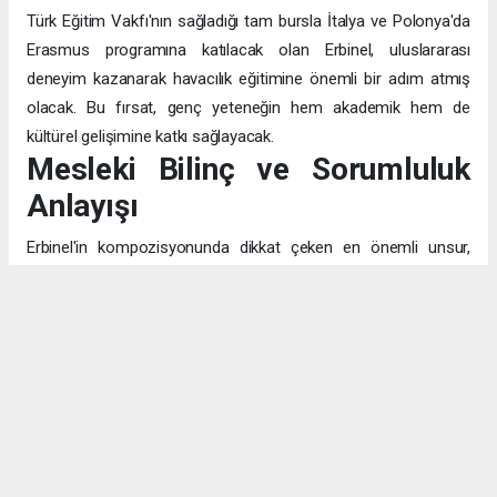
Türk Eğitim Vakfı'nın sağladığı tam bursla İtalya ve Polonya'da
Erasmus programına katılacak olan Erbinel, uluslararası
deneyim kazanarak havacılık eğitimine önemli bir adım atmış
olacak. Bu fırsat, genç yeteneğin hem akademik hem de
kültürel gelişimine katkı sağlayacak.
Mesleki Bilinç ve Sorumluluk
Anlayışı
Erbinel'in kompozisyonunda dikkat çeken en önemli unsur,
pilotluğu sadece "uçak kullanmak" olarak değil, "insanların
canının emanet edildiği" kutsal bir görev olarak algılaması. Bu
bilinç, mesleğin teknik yönünün ötesinde, etik ve toplumsal
sorumluluk boyutunu da kavradığını gösteriyor.
Eğitim ve Aile Desteği
Fen ve matematik alanlarına olan bilinçli yaklaşımı, akademik
hayattaki disiplinli çalışma prensibinin göstergesi. Emekli subay
babasının izinde, hem hukuk hem de havacılık alanlarındaki