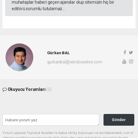
muhataplar haberi geçen ajanslar olup sitemizin hiç bir
editörü sorumlu tutulamaz...
Gürkan BAL
gurkanbal@windowslive.com
Okuyucu Yorumları
(0)
Gönder
Yorum yazarak Topluluk Kuralları’nı kabul etmiş bulunuyor ve worldwideweb.com.tr
sitesine yaptığınız yorumunuzla ilgili doğrudan veya dolaylı tüm sorumluluğu tek