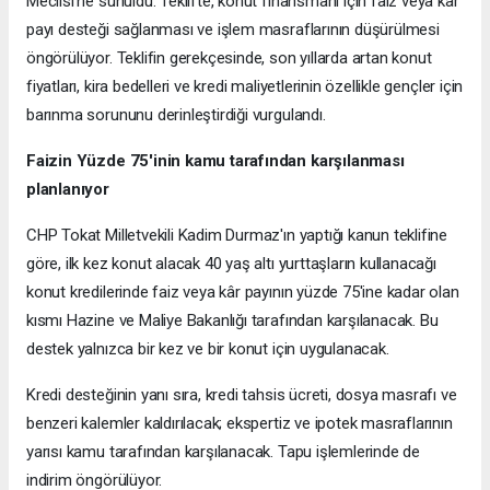
Meclisi'ne sunuldu. Teklifte, konut finansmanı için faiz veya kâr
payı desteği sağlanması ve işlem masraflarının düşürülmesi
öngörülüyor. Teklifin gerekçesinde, son yıllarda artan konut
fiyatları, kira bedelleri ve kredi maliyetlerinin özellikle gençler için
barınma sorununu derinleştirdiği vurgulandı.
Faizin Yüzde 75'inin kamu tarafından karşılanması
planlanıyor
CHP Tokat Milletvekili Kadim Durmaz'ın yaptığı kanun teklifine
göre, ilk kez konut alacak 40 yaş altı yurttaşların kullanacağı
konut kredilerinde faiz veya kâr payının yüzde 75'ine kadar olan
kısmı Hazine ve Maliye Bakanlığı tarafından karşılanacak. Bu
destek yalnızca bir kez ve bir konut için uygulanacak.
Kredi desteğinin yanı sıra, kredi tahsis ücreti, dosya masrafı ve
benzeri kalemler kaldırılacak; ekspertiz ve ipotek masraflarının
yarısı kamu tarafından karşılanacak. Tapu işlemlerinde de
indirim öngörülüyor.