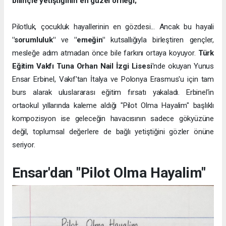
bilinçle yetiştiğinin en güzel örneği;
Pilotluk, çocukluk hayallerinin en gözdesi... Ancak bu hayali
"sorumluluk"
ve
"emeğin"
kutsallığıyla birleştiren gençler,
mesleğe adım atmadan önce bile farkını ortaya koyuyor.
Türk
Eğitim Vakfı Tuna Orhan Nail İzgi Lisesi
'nde okuyan Yunus
Ensar Erbinel, Vakıf'tan İtalya ve Polonya Erasmus'u için tam
burs alarak uluslararası eğitim fırsatı yakaladı. Erbinel'in
ortaokul yıllarında kaleme aldığı "Pilot Olma Hayalim" başlıklı
kompozisyon ise geleceğin havacısının sadece gökyüzüne
değil, toplumsal değerlere de bağlı yetiştiğini gözler önüne
seriyor.
Ensar'dan "Pilot Olma Hayalim"