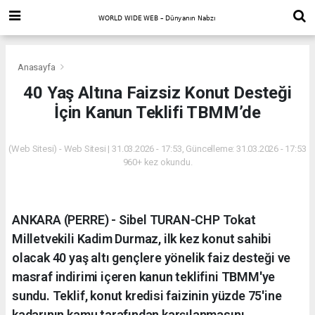
Anasayfa
40 Yaş Altına Faizsiz Konut Desteği
İçin Kanun Teklifi TBMM’de
(Web Sitesi) - Web Sitesi | 31.03.2026 - 17:53, Güncelleme: 31.03.2026 - 17:53
960+ kez okundu.
ANKARA (PERRE) - Sibel TURAN-CHP Tokat
Milletvekili Kadim Durmaz, ilk kez konut sahibi
olacak 40 yaş altı gençlere yönelik faiz desteği ve
masraf indirimi içeren kanun teklifini TBMM'ye
sundu. Teklif, konut kredisi faizinin yüzde 75'ine
kadarının kamu tarafından karşılanmasını