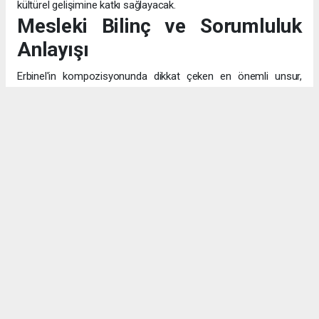
kültürel gelişimine katkı sağlayacak.
Mesleki Bilinç ve Sorumluluk
Anlayışı
Erbinel'in kompozisyonunda dikkat çeken en önemli unsur,
pilotluğu sadece "uçak kullanmak" olarak değil, "insanların
canının emanet edildiği" kutsal bir görev olarak algılaması. Bu
bilinç, mesleğin teknik yönünün ötesinde, etik ve toplumsal
sorumluluk boyutunu da kavradığını gösteriyor.
Eğitim ve Aile Desteği
Fen ve matematik alanlarına olan bilinçli yaklaşımı, akademik
hayattaki disiplinli çalışma prensibinin göstergesi. Emekli subay
babasının izinde, hem hukuk hem de havacılık alanlarındaki
potansiyelini değerlendirerek geleceğini planlayan Ensar,
ailesinin desteğiyle hedeflerine emin adımlarla ilerliyor.
Geleceğin Havacıları Yetişiyor