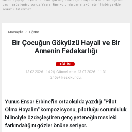
başınıza üstleniyorsunuz. Yazılan tüm yorumlardan site yönetimi hiçbir şekilde
sorumlu tutulamaz.
Anasayfa
Eğitim
Bir Çocuğun Gökyüzü Hayali ve Bir
Annenin Fedakarlığı
EĞITIM
13.02.2026 - 14:26, Güncelleme: 13.07.2026 - 11:31
2463+ kez okundu.
Yunus Ensar Erbinel'in ortaokulda yazdığı "Pilot
Olma Hayalim" kompozisyonu, pilotluğu sorumluluk
bilinciyle özdeşleştiren genç yeteneğin mesleki
farkındalığını gözler önüne seriyor.