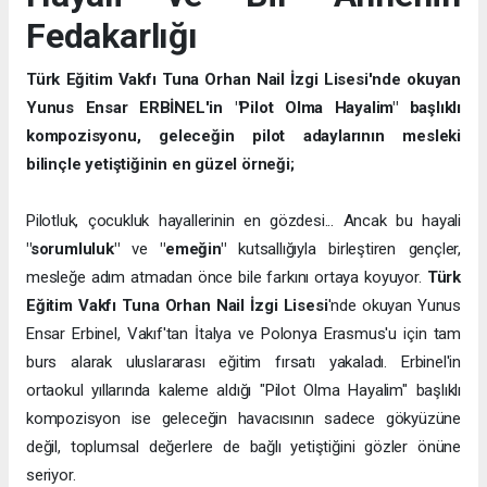
Fedakarlığı
Türk Eğitim Vakfı Tuna Orhan Nail İzgi Lisesi'nde okuyan
Yunus Ensar ERBİNEL'in "Pilot Olma Hayalim" başlıklı
kompozisyonu, geleceğin pilot adaylarının mesleki
bilinçle yetiştiğinin en güzel örneği;
Pilotluk, çocukluk hayallerinin en gözdesi... Ancak bu hayali
"sorumluluk"
ve
"emeğin"
kutsallığıyla birleştiren gençler,
mesleğe adım atmadan önce bile farkını ortaya koyuyor.
Türk
Eğitim Vakfı Tuna Orhan Nail İzgi Lisesi
'nde okuyan Yunus
Ensar Erbinel, Vakıf'tan İtalya ve Polonya Erasmus'u için tam
burs alarak uluslararası eğitim fırsatı yakaladı. Erbinel'in
ortaokul yıllarında kaleme aldığı "Pilot Olma Hayalim" başlıklı
kompozisyon ise geleceğin havacısının sadece gökyüzüne
değil, toplumsal değerlere de bağlı yetiştiğini gözler önüne
seriyor.