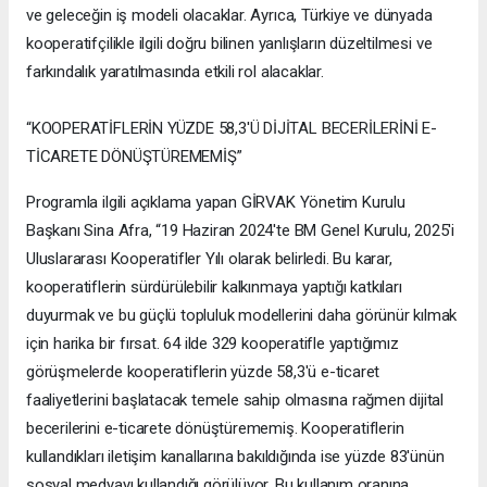
ve geleceğin iş modeli olacaklar. Ayrıca, Türkiye ve dünyada
kooperatifçilikle ilgili doğru bilinen yanlışların düzeltilmesi ve
farkındalık yaratılmasında etkili rol alacaklar.
“KOOPERATİFLERİN YÜZDE 58,3'Ü DİJİTAL BECERİLERİNİ E-
TİCARETE DÖNÜŞTÜREMEMİŞ”
Programla ilgili açıklama yapan GİRVAK Yönetim Kurulu
Başkanı Sina Afra, “19 Haziran 2024'te BM Genel Kurulu, 2025'i
Uluslararası Kooperatifler Yılı olarak belirledi. Bu karar,
kooperatiflerin sürdürülebilir kalkınmaya yaptığı katkıları
duyurmak ve bu güçlü topluluk modellerini daha görünür kılmak
için harika bir fırsat. 64 ilde 329 kooperatifle yaptığımız
görüşmelerde kooperatiflerin yüzde 58,3'ü e-ticaret
faaliyetlerini başlatacak temele sahip olmasına rağmen dijital
becerilerini e-ticarete dönüştürememiş. Kooperatiflerin
kullandıkları iletişim kanallarına bakıldığında ise yüzde 83'ünün
sosyal medyayı kullandığı görülüyor. Bu kullanım oranına