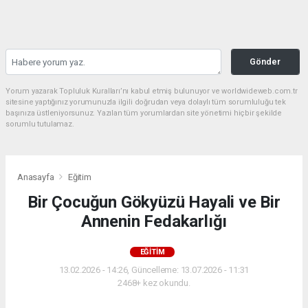
Gönder
Yorum yazarak Topluluk Kuralları’nı kabul etmiş bulunuyor ve worldwideweb.com.tr
sitesine yaptığınız yorumunuzla ilgili doğrudan veya dolaylı tüm sorumluluğu tek
başınıza üstleniyorsunuz. Yazılan tüm yorumlardan site yönetimi hiçbir şekilde
sorumlu tutulamaz.
Anasayfa
Eğitim
Bir Çocuğun Gökyüzü Hayali ve Bir
Annenin Fedakarlığı
EĞITIM
13.02.2026 - 14:26, Güncelleme: 13.07.2026 - 11:31
2468+ kez okundu.