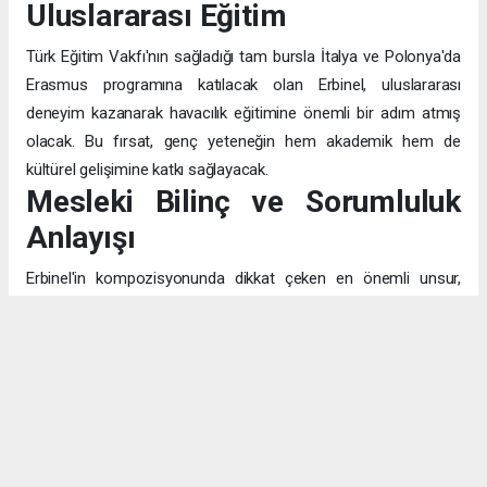
Uluslararası Eğitim
Türk Eğitim Vakfı'nın sağladığı tam bursla İtalya ve Polonya'da
Erasmus programına katılacak olan Erbinel, uluslararası
deneyim kazanarak havacılık eğitimine önemli bir adım atmış
olacak. Bu fırsat, genç yeteneğin hem akademik hem de
kültürel gelişimine katkı sağlayacak.
Mesleki Bilinç ve Sorumluluk
Anlayışı
Erbinel'in kompozisyonunda dikkat çeken en önemli unsur,
pilotluğu sadece "uçak kullanmak" olarak değil, "insanların
canının emanet edildiği" kutsal bir görev olarak algılaması. Bu
bilinç, mesleğin teknik yönünün ötesinde, etik ve toplumsal
sorumluluk boyutunu da kavradığını gösteriyor.
Eğitim ve Aile Desteği
Fen ve matematik alanlarına olan bilinçli yaklaşımı, akademik