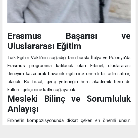
Erasmus Başarısı ve
Uluslararası Eğitim
Türk Eğitim Vakfı'nın sağladığı tam bursla İtalya ve Polonya'da
Erasmus programına katılacak olan Erbinel, uluslararası
deneyim kazanarak havacılık eğitimine önemli bir adım atmış
olacak. Bu fırsat, genç yeteneğin hem akademik hem de
kültürel gelişimine katkı sağlayacak.
Mesleki Bilinç ve Sorumluluk
Anlayışı
Erbinel'in kompozisyonunda dikkat çeken en önemli unsur,
pilotluğu sadece "uçak kullanmak" olarak değil, "insanların
canının emanet edildiği" kutsal bir görev olarak algılaması. Bu