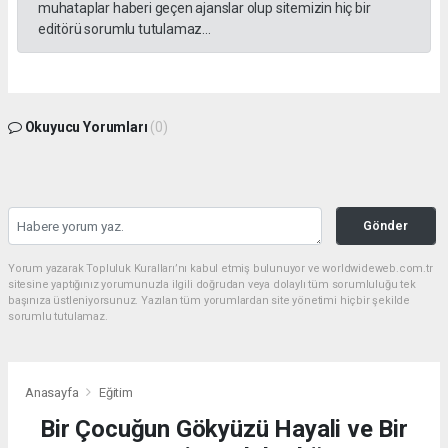
muhataplar haberi geçen ajanslar olup sitemizin hiç bir
editörü sorumlu tutulamaz...
Okuyucu Yorumları
(0)
Gönder
Yorum yazarak Topluluk Kuralları’nı kabul etmiş bulunuyor ve worldwideweb.com.tr
sitesine yaptığınız yorumunuzla ilgili doğrudan veya dolaylı tüm sorumluluğu tek
başınıza üstleniyorsunuz. Yazılan tüm yorumlardan site yönetimi hiçbir şekilde
sorumlu tutulamaz.
Anasayfa
Eğitim
Bir Çocuğun Gökyüzü Hayali ve Bir