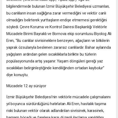
bilgilendirmede bulunan İzmir Büyükşehir Belediyesi uzmanları,
bu canlıların insan sağlığına zarar vermediğini ve vektör canlı
olmadığını belirterek yurttaşların endişe etmemesi gerektiğini
söyledi. Çevre Koruma ve Kontrol Dairesi Başkanlığı Vektörle
Mücadele Birimi Bayraklı ve Bornova ekip sorumlusu Biyolog Ali
Eren, “Bu canlılar sivrisineklere benzeyen, ağaçların ve bitkilerin
yaprak özsularıyla beslenen zararsız canlılardır. Bahar aylarında
yağışların ardından gelen sıcaklıklarla birlikte bu türlerin
popülasyonunda artış yaşanır. Yaşam döngüleri gereği yaz
sıcaklıkları belirginleştiğinde kendiliğinden ortadan kaybolur”
diye konuştu.
Mücadele 12 ay sürüyor
İzmir Büyükşehir Belediyesi’nin vektörle mücadele çalışmalarını
yıl boyunca sürdürdüğünü hatırlatan Ali Eren, hastalık taşıma
riski bulunan vektör olarak adlandırılan sivrisinek, karasinek,
hamam böceği ve farelere karşı düzenli ilaçlama yapıldığını