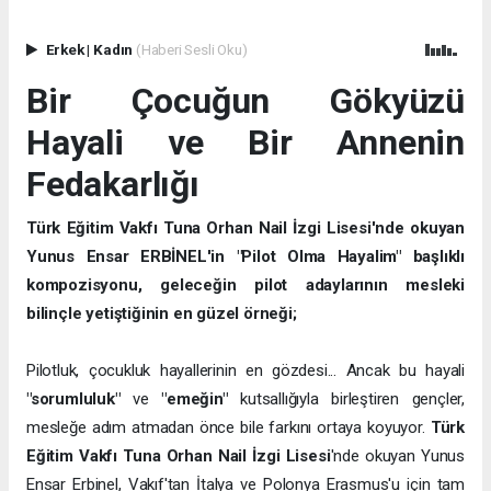
Erkek
|
Kadın
(Haberi Sesli Oku)
Bir Çocuğun Gökyüzü
Hayali ve Bir Annenin
Fedakarlığı
Türk Eğitim Vakfı Tuna Orhan Nail İzgi Lisesi'nde okuyan
Yunus Ensar ERBİNEL'in "Pilot Olma Hayalim" başlıklı
kompozisyonu, geleceğin pilot adaylarının mesleki
bilinçle yetiştiğinin en güzel örneği;
Pilotluk, çocukluk hayallerinin en gözdesi... Ancak bu hayali
"sorumluluk"
ve
"emeğin"
kutsallığıyla birleştiren gençler,
mesleğe adım atmadan önce bile farkını ortaya koyuyor.
Türk
Eğitim Vakfı Tuna Orhan Nail İzgi Lisesi
'nde okuyan Yunus
Ensar Erbinel, Vakıf'tan İtalya ve Polonya Erasmus'u için tam