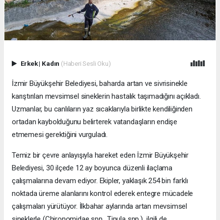
Erkek
|
Kadın
(Haberi Sesli Oku)
İzmir Büyükşehir Belediyesi, baharda artan ve sivrisinekle
karıştırılan mevsimsel sineklerin hastalık taşımadığını açıkladı.
Uzmanlar, bu canlıların yaz sıcaklarıyla birlikte kendiliğinden
ortadan kaybolduğunu belirterek vatandaşların endişe
etmemesi gerektiğini vurguladı.
Temiz bir çevre anlayışıyla hareket eden İzmir Büyükşehir
Belediyesi, 30 ilçede 12 ay boyunca düzenli ilaçlama
çalışmalarına devam ediyor. Ekipler, yaklaşık 254 bin farklı
noktada üreme alanlarını kontrol ederek entegre mücadele
çalışmaları yürütüyor. İlkbahar aylarında artan mevsimsel
sineklerle (Chironomidae spp., Tipula spp.) ilgili de